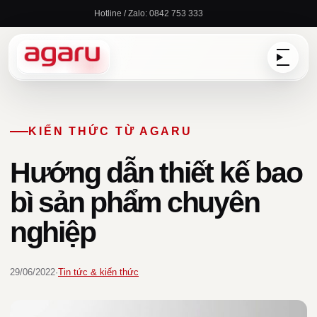
Chuyển
Hotline / Zalo: 0842 753 333
đến
nội
dung
KIẾN THỨC TỪ AGARU
Hướng dẫn thiết kế bao
bì sản phẩm chuyên
nghiệp
29/06/2022
·
Tin tức & kiến thức