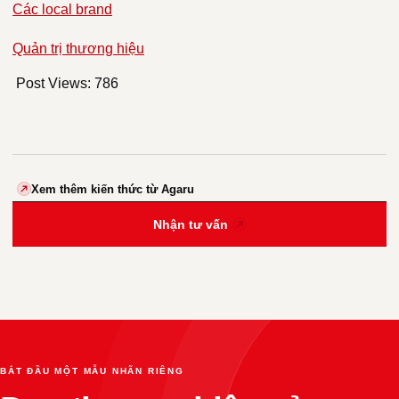
Các local brand
Quản trị thương hiệu
Post Views:
786
Xem thêm kiến thức từ Agaru
Nhận tư vấn
BẮT ĐẦU MỘT MẪU NHÃN RIÊNG