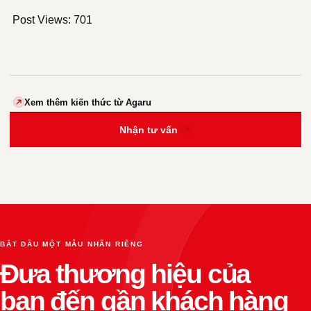
Post Views:
701
Xem thêm kiến thức từ Agaru
Nhận tư vấn
BẮT ĐẦU MỘT MẪU NHÃN RIÊNG
Đưa thương hiệu của
bạn đến gần khách hàng