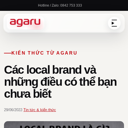
Chuyển
Hotline / Zalo: 0842 753 333
đến
nội
dung
KIẾN THỨC TỪ AGARU
Các local brand và
những điều có thể bạn
chưa biết
29/06/2022
·
Tin tức & kiến thức