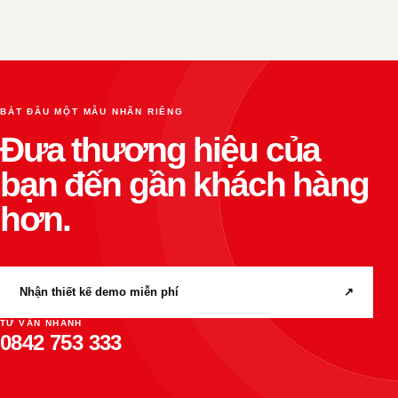
BẮT ĐẦU MỘT MẪU NHÃN RIÊNG
Đưa thương hiệu của
bạn đến gần khách hàng
hơn.
Nhận thiết kế demo miễn phí
↗
TƯ VẤN NHANH
0842 753 333