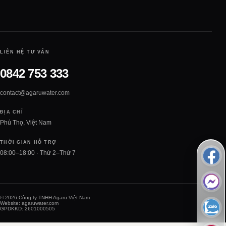
LIÊN HỆ TƯ VẤN
0842 753 333
contact@agaruwater.com
ĐỊA CHỈ
Phú Thọ, Việt Nam
THỜI GIAN HỖ TRỢ
08:00–18:00 · Thứ 2–Thứ 7
© 2026 Công ty TNHH Agaru Việt Nam
Website: agaruwater.com
GPDKKD: 2601000505