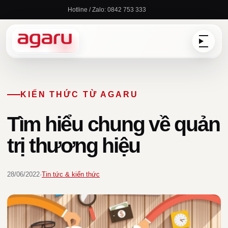
Chuyển
Hotline / Zalo: 0842 753 333
đến
nội
dung
KIẾN THỨC TỪ AGARU
Tìm hiểu chung về quản
trị thương hiệu
28/06/2022
·
Tin tức & kiến thức