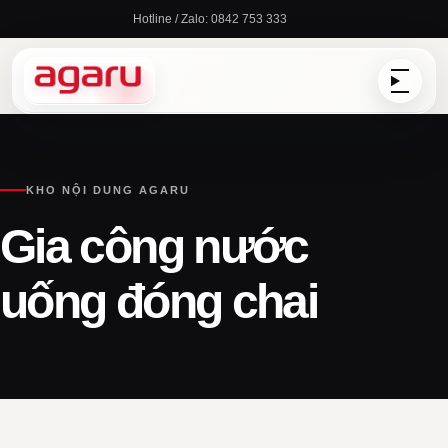
Chuyển
Hotline / Zalo: 0842 753 333
đến
nội
dung
KHO NỘI DUNG AGARU
Gia công nước
uống đóng chai