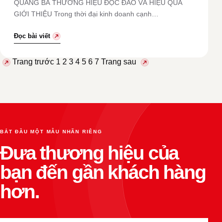
QUẢNG BÁ THƯƠNG HIỆU ĐỘC ĐÁO VÀ HIỆU QUẢ
GIỚI THIỆU Trong thời đại kinh doanh cạnh…
Đọc bài viết
Phân
Trang trước
1
2
3
4
5
6
7
Trang sau
trang
bài
viết
BẮT ĐẦU MỘT MẪU NHÃN RIÊNG
Đưa thương hiệu của
bạn đến gần khách hàng
hơn.