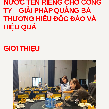
NƯỚC TÊN RIÊNG CHO CÔNG
TY – GIẢI PHÁP QUẢNG BÁ
THƯƠNG HIỆU ĐỘC ĐÁO VÀ
HIỆU QUẢ
GIỚI THIỆU