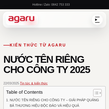
Chuyển
Hotline / Zalo: 0842 753 333
đến
nội
dung
KIẾN THỨC TỪ AGARU
NƯỚC TÊN RIÊNG
CHO CÔNG TY 2025
22/03/2025
·
Tin tức & kiến thức
Table of Contents
NƯỚC TÊN RIÊNG CHO CÔNG TY – GIẢI PHÁP QUẢNG
BÁ THƯƠNG HIỆU ĐỘC ĐÁO VÀ HIỆU QUẢ