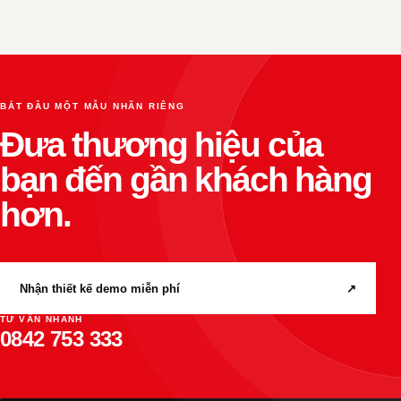
BẮT ĐẦU MỘT MẪU NHÃN RIÊNG
Đưa thương hiệu của
bạn đến gần khách hàng
hơn.
Nhận thiết kế demo miễn phí
↗
TƯ VẤN NHANH
0842 753 333