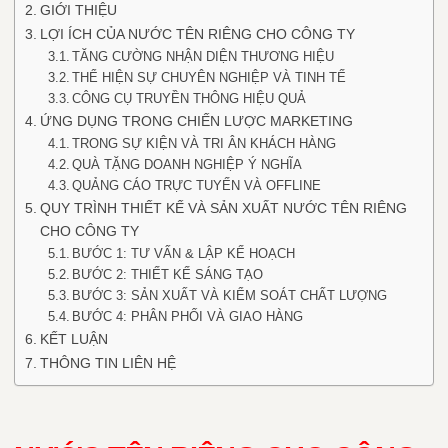
GIỚI THIỆU
LỢI ÍCH CỦA NƯỚC TÊN RIÊNG CHO CÔNG TY
TĂNG CƯỜNG NHẬN DIỆN THƯƠNG HIỆU
THỂ HIỆN SỰ CHUYÊN NGHIỆP VÀ TINH TẾ
CÔNG CỤ TRUYỀN THÔNG HIỆU QUẢ
ỨNG DỤNG TRONG CHIẾN LƯỢC MARKETING
TRONG SỰ KIỆN VÀ TRI ÂN KHÁCH HÀNG
QUÀ TẶNG DOANH NGHIỆP Ý NGHĨA
QUẢNG CÁO TRỰC TUYẾN VÀ OFFLINE
QUY TRÌNH THIẾT KẾ VÀ SẢN XUẤT NƯỚC TÊN RIÊNG
CHO CÔNG TY
BƯỚC 1: TƯ VẤN & LẬP KẾ HOẠCH
BƯỚC 2: THIẾT KẾ SÁNG TẠO
BƯỚC 3: SẢN XUẤT VÀ KIỂM SOÁT CHẤT LƯỢNG
BƯỚC 4: PHÂN PHỐI VÀ GIAO HÀNG
KẾT LUẬN
THÔNG TIN LIÊN HỆ