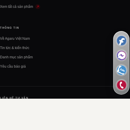
Xem tất cả sản phẩm
THÔNG TIN
Về Agaru Việt Nam
Tin tức & kiến thức
Danh mục sản phẩm
Yêu cầu báo giá
LIÊN HỆ TƯ VẤN
0842 753 333
contact@agaruwater.com