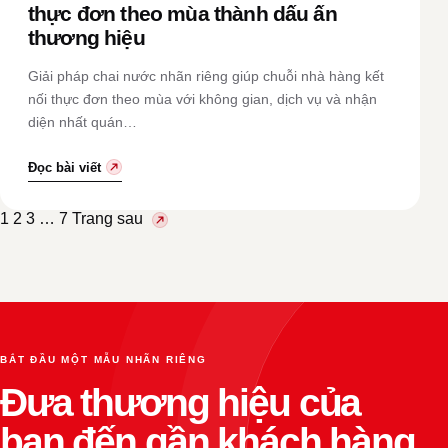
thực đơn theo mùa thành dấu ấn
thương hiệu
Giải pháp chai nước nhãn riêng giúp chuỗi nhà hàng kết
nối thực đơn theo mùa với không gian, dịch vụ và nhận
diện nhất quán…
Đọc bài viết
Phân
1
2
3
…
7
Trang sau
trang
bài
viết
BẮT ĐẦU MỘT MẪU NHÃN RIÊNG
Đưa thương hiệu của
bạn đến gần khách hàng