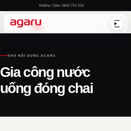
Chuyển
Hotline / Zalo: 0842 753 333
đến
nội
dung
KHO NỘI DUNG AGARU
Gia công nước
uống đóng chai