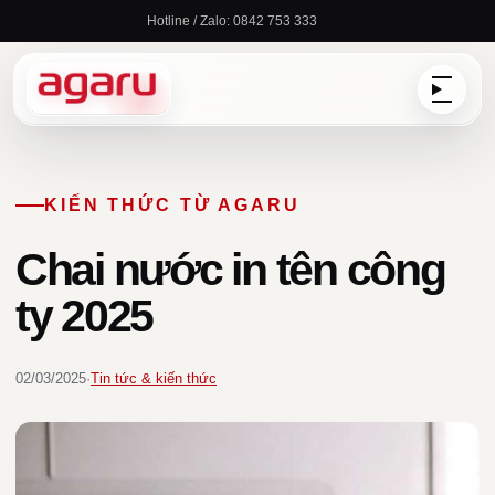
Chuyển
Hotline / Zalo: 0842 753 333
đến
nội
dung
KIẾN THỨC TỪ AGARU
Chai nước in tên công
ty 2025
02/03/2025
·
Tin tức & kiến thức