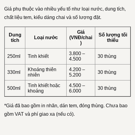
Giá phụ thuộc vào nhiều yếu tố như loại nước, dung tích,
chất liệu tem, kiểu dáng chai và số lượng đặt.
Giá
Dung
Số lượng tối
Loại nước
(VNĐ/chai
tích
thiểu
)
3.800 –
250ml
Tinh khiết
30 thùng
4.500
Khoáng thiên
4.200 –
330ml
30 thùng
nhiên
5.200
Tinh khiết hoặc
4.500 –
500ml
30 thùng
khoáng
6.000
*Giá đã bao gồm in nhãn, dán tem, đóng thùng. Chưa bao
gồm VAT và phí giao xa (nếu có).