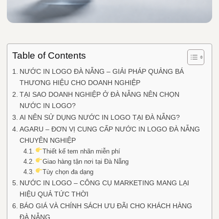
Table of Contents
NƯỚC IN LOGO ĐÀ NẴNG – GIẢI PHÁP QUẢNG BÁ
THƯƠNG HIỆU CHO DOANH NGHIỆP
TẠI SAO DOANH NGHIỆP Ở ĐÀ NẴNG NÊN CHỌN
NƯỚC IN LOGO?
AI NÊN SỬ DỤNG NƯỚC IN LOGO TẠI ĐÀ NẴNG?
AGARU – ĐƠN VỊ CUNG CẤP NƯỚC IN LOGO ĐÀ NẴNG
CHUYÊN NGHIỆP
Thiết kế tem nhãn miễn phí
Giao hàng tận nơi tại Đà Nẵng
Tùy chọn đa dạng
NƯỚC IN LOGO – CÔNG CỤ MARKETING MANG LẠI
HIỆU QUẢ TỨC THỜI
BÁO GIÁ VÀ CHÍNH SÁCH ƯU ĐÃI CHO KHÁCH HÀNG
ĐÀ NẴNG