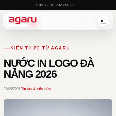
Chuyển
Hotline / Zalo: 0842 753 333
đến
nội
dung
KIẾN THỨC TỪ AGARU
NƯỚC IN LOGO ĐÀ
NẴNG 2026
24/04/2025
·
Tin tức & kiến thức