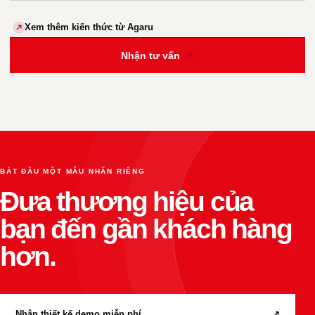
Xem thêm kiến thức từ Agaru
Nhận tư vấn
BẮT ĐẦU MỘT MẪU NHÃN RIÊNG
Đưa thương hiệu của
bạn đến gần khách hàng
hơn.
Nhận thiết kế demo miễn phí
↗