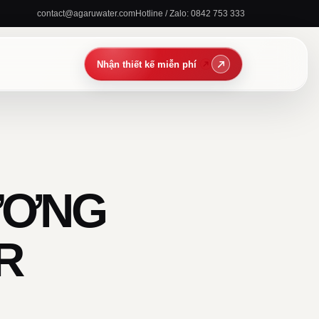
contact@agaruwater.com
Hotline / Zalo: 0842 753 333
ƯƠNG
R