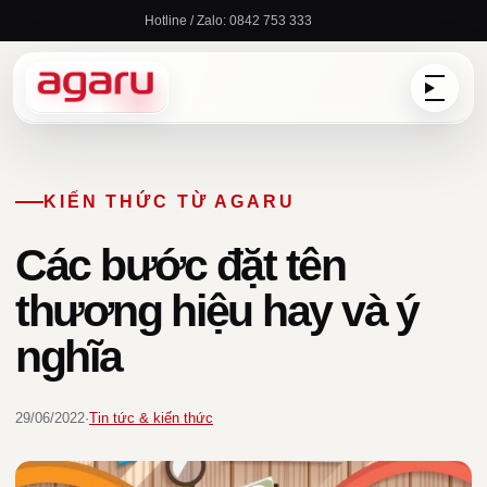
Chuyển
Hotline / Zalo: 0842 753 333
đến
nội
dung
KIẾN THỨC TỪ AGARU
Các bước đặt tên
thương hiệu hay và ý
nghĩa
29/06/2022
·
Tin tức & kiến thức