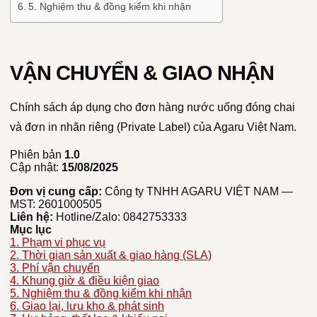
5. Nghiệm thu & đồng kiểm khi nhận
VẬN CHUYỂN & GIAO NHẬN
Chính sách áp dụng cho đơn hàng nước uống đóng chai
và đơn in nhãn riêng (Private Label) của Agaru Việt Nam.
Phiên bản
1.0
Cập nhật:
15/08/2025
Đơn vị cung cấp:
Công ty TNHH AGARU VIỆT NAM —
MST: 2601000505
Liên hệ:
Hotline/Zalo: 0842753333
Mục lục
1. Phạm vi phục vụ
2. Thời gian sản xuất & giao hàng (SLA)
3. Phí vận chuyển
4. Khung giờ & điều kiện giao
5. Nghiệm thu & đồng kiểm khi nhận
6. Giao lại, lưu kho & phát sinh