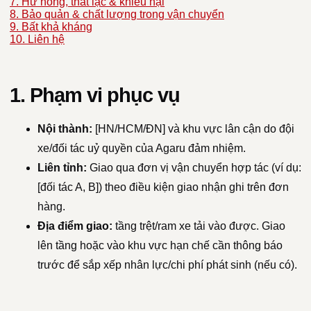
7. Hư hỏng, thất lạc & khiếu nại
8. Bảo quản & chất lượng trong vận chuyển
9. Bất khả kháng
10. Liên hệ
1. Phạm vi phục vụ
Nội thành:
[HN/HCM/ĐN] và khu vực lân cận do đội
xe/đối tác uỷ quyền của Agaru đảm nhiệm.
Liên tỉnh:
Giao qua đơn vị vận chuyển hợp tác (ví dụ:
[đối tác A, B]) theo điều kiện giao nhận ghi trên đơn
hàng.
Địa điểm giao:
tầng trệt/ram xe tải vào được. Giao
lên tầng hoặc vào khu vực hạn chế cần thông báo
trước để sắp xếp nhân lực/chi phí phát sinh (nếu có).