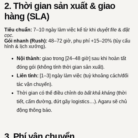
2. Thời gian sản xuất & giao
hàng (SLA)
Tiêu chuẩn:
7–10 ngày làm việc kể từ khi
duyệt file
&
đặt
cọc
.
Gói nhanh (Rush):
48–72 giờ, phụ phí +15–20% (tùy cấu
hình & lịch xưởng).
Nội thành:
giao trong [24–48 giờ] sau khi hoàn tất
đóng gói (không tính thời gian sản xuất).
Liên tỉnh:
[1–3] ngày làm việc (tuỳ khoảng cách/đối
tác vận chuyển).
Thời gian có thể điều chỉnh do
bất khả kháng
(thời
tiết, cấm đường, đứt gãy logistics…). Agaru sẽ chủ
động thông báo.
3. Phí vận chuyển