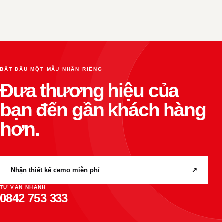
BẮT ĐẦU MỘT MẪU NHÃN RIÊNG
Đưa thương hiệu của
bạn đến gần khách hàng
hơn.
Nhận thiết kế demo miễn phí
↗
TƯ VẤN NHANH
0842 753 333