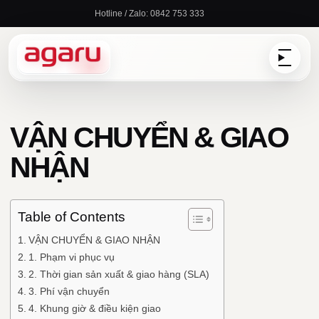
Chuyển
Hotline / Zalo: 0842 753 333
đến
nội
dung
VẬN CHUYỂN & GIAO
NHẬN
Table of Contents
VẬN CHUYỂN & GIAO NHẬN
1. Phạm vi phục vụ
2. Thời gian sản xuất & giao hàng (SLA)
3. Phí vận chuyển
4. Khung giờ & điều kiện giao