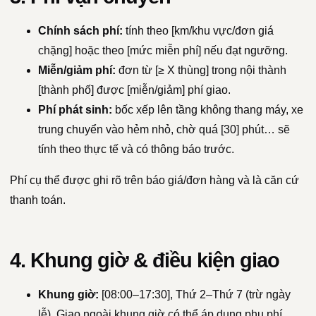
Chính sách phí:
tính theo [km/khu vực/đơn giá
chặng] hoặc theo [mức miễn phí] nếu đạt ngưỡng.
Miễn/giảm phí:
đơn từ [≥ X thùng] trong nội thành
[thành phố] được [miễn/giảm] phí giao.
Phí phát sinh:
bốc xếp lên tầng không thang máy, xe
trung chuyển vào hẻm nhỏ, chờ quá [30] phút… sẽ
tính theo thực tế và có thông báo trước.
Phí cụ thể được ghi rõ trên báo giá/đơn hàng và là căn cứ
thanh toán.
4. Khung giờ & điều kiện giao
Khung giờ:
[08:00–17:30], Thứ 2–Thứ 7 (trừ ngày
lễ). Giao ngoài khung giờ có thể áp dụng phụ phí.