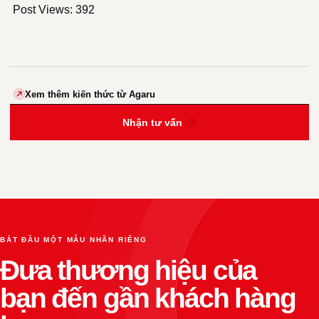
Post Views:
392
Xem thêm kiến thức từ Agaru
Nhận tư vấn
BẮT ĐẦU MỘT MẪU NHÃN RIÊNG
Đưa thương hiệu của
bạn đến gần khách hàng