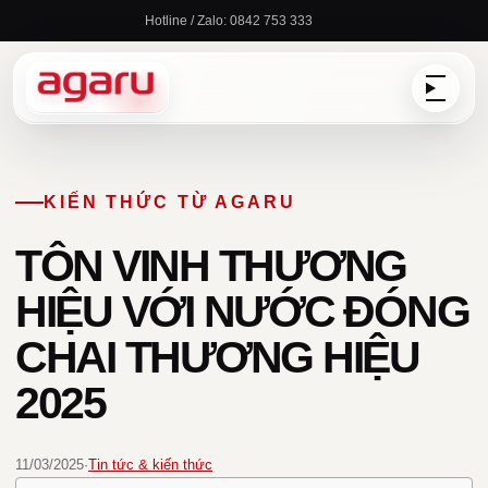
Chuyển
Hotline / Zalo: 0842 753 333
đến
nội
dung
KIẾN THỨC TỪ AGARU
TÔN VINH THƯƠNG
HIỆU VỚI NƯỚC ĐÓNG
CHAI THƯƠNG HIỆU
2025
11/03/2025
·
Tin tức & kiến thức