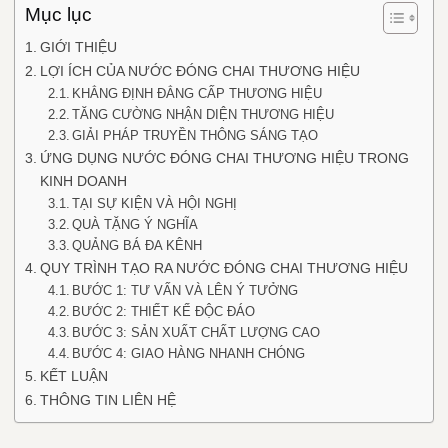
Mục lục
GIỚI THIỆU
LỢI ÍCH CỦA NƯỚC ĐÓNG CHAI THƯƠNG HIỆU
KHẲNG ĐỊNH ĐẲNG CẤP THƯƠNG HIỆU
TĂNG CƯỜNG NHẬN DIỆN THƯƠNG HIỆU
GIẢI PHÁP TRUYỀN THÔNG SÁNG TẠO
ỨNG DỤNG NƯỚC ĐÓNG CHAI THƯƠNG HIỆU TRONG
KINH DOANH
TẠI SỰ KIỆN VÀ HỘI NGHỊ
QUÀ TẶNG Ý NGHĨA
QUẢNG BÁ ĐA KÊNH
QUY TRÌNH TẠO RA NƯỚC ĐÓNG CHAI THƯƠNG HIỆU
BƯỚC 1: TƯ VẤN VÀ LÊN Ý TƯỞNG
BƯỚC 2: THIẾT KẾ ĐỘC ĐÁO
BƯỚC 3: SẢN XUẤT CHẤT LƯỢNG CAO
BƯỚC 4: GIAO HÀNG NHANH CHÓNG
KẾT LUẬN
THÔNG TIN LIÊN HỆ