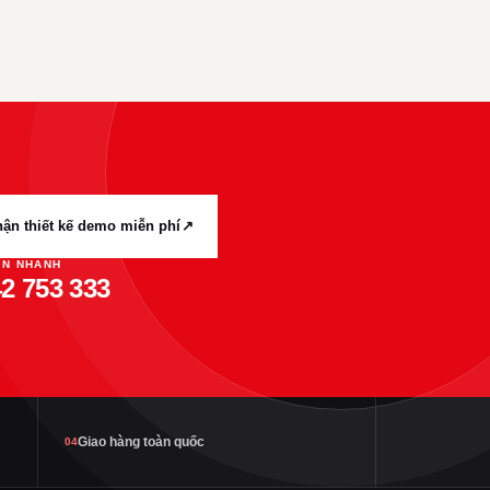
ận thiết kế demo miễn phí
↗
ẤN NHANH
2 753 333
Giao hàng toàn quốc
04