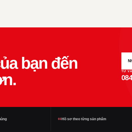
ủa bạn đến
Nh
TƯ V
ơn.
084
hùng
Hồ sơ theo từng sản phẩm
03