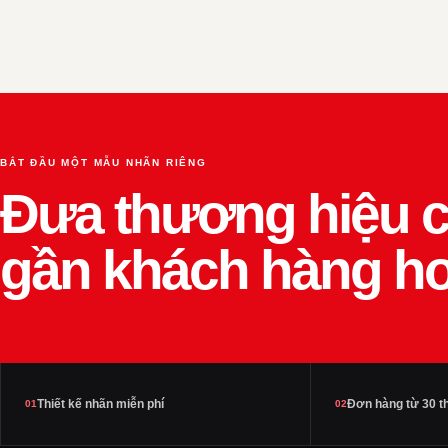
BẮT ĐẦU MỘT MẪU NHÃN RIÊNG
Đưa thương hiệu c
gần khách hàng h
Thiết kế nhãn miễn phí
Đơn hàng từ 30 t
01
02