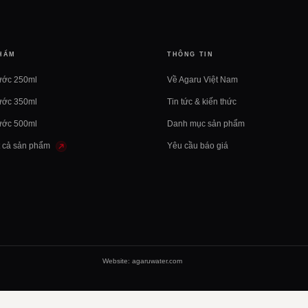
HẨM
THÔNG TIN
ước 250ml
Về Agaru Việt Nam
ước 350ml
Tin tức & kiến thức
ước 500ml
Danh mục sản phẩm
t cả sản phẩm
Yêu cầu báo giá
Website: agaruwater.com