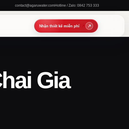
contact@agaruwater.com
Hotline / Zalo: 0842 753 333
hai Gia