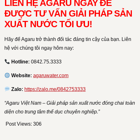
LIÊN HỆ AGARU NGAY ĐỂ
ĐƯỢC TƯ VẤN GIẢI PHÁP SẢN
XUẤT NƯỚC TỐI ƯU!
Hãy để Agaru trở thành đối tác đáng tin cậy của bạn. Liên
hệ với chúng tôi ngay hôm nay:
Hotline:
0842.75.3333
Website:
agaruwater.com
Zalo:
https://zalo.me/0842753333
“Agaru Việt Nam – Giải pháp sản xuất nước đóng chai toàn
diện cho trung tâm thể dục chuyên nghiệp.”
Post Views:
306