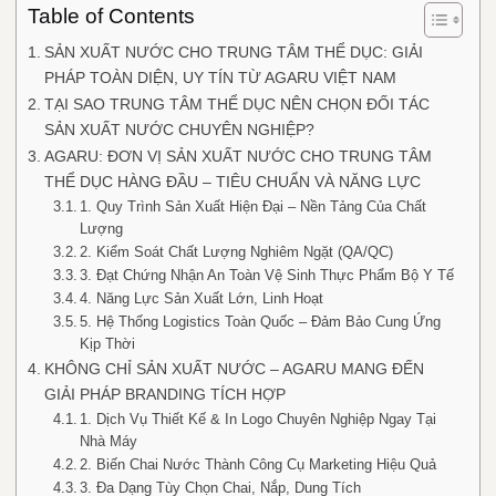
Table of Contents
SẢN XUẤT NƯỚC CHO TRUNG TÂM THỂ DỤC: GIẢI
PHÁP TOÀN DIỆN, UY TÍN TỪ AGARU VIỆT NAM
TẠI SAO TRUNG TÂM THỂ DỤC NÊN CHỌN ĐỐI TÁC
SẢN XUẤT NƯỚC CHUYÊN NGHIỆP?
AGARU: ĐƠN VỊ SẢN XUẤT NƯỚC CHO TRUNG TÂM
THỂ DỤC HÀNG ĐẦU – TIÊU CHUẨN VÀ NĂNG LỰC
1. Quy Trình Sản Xuất Hiện Đại – Nền Tảng Của Chất
Lượng
2. Kiểm Soát Chất Lượng Nghiêm Ngặt (QA/QC)
3. Đạt Chứng Nhận An Toàn Vệ Sinh Thực Phẩm Bộ Y Tế
4. Năng Lực Sản Xuất Lớn, Linh Hoạt
5. Hệ Thống Logistics Toàn Quốc – Đảm Bảo Cung Ứng
Kịp Thời
KHÔNG CHỈ SẢN XUẤT NƯỚC – AGARU MANG ĐẾN
GIẢI PHÁP BRANDING TÍCH HỢP
1. Dịch Vụ Thiết Kế & In Logo Chuyên Nghiệp Ngay Tại
Nhà Máy
2. Biến Chai Nước Thành Công Cụ Marketing Hiệu Quả
3. Đa Dạng Tùy Chọn Chai, Nắp, Dung Tích