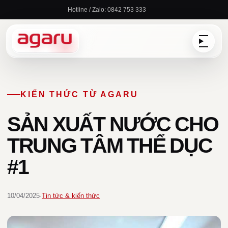
Chuyển
Hotline / Zalo: 0842 753 333
đến
nội
dung
KIẾN THỨC TỪ AGARU
SẢN XUẤT NƯỚC CHO
TRUNG TÂM THỂ DỤC
#1
10/04/2025
·
Tin tức & kiến thức