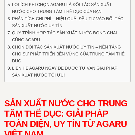
LỢI ÍCH KHI CHỌN AGARU LÀ ĐỐI TÁC SẢN XUẤT
NƯỚC CHO TRUNG TÂM THỂ DỤC CỦA BẠN
PHÂN TÍCH CHI PHÍ – HIỆU QUẢ: ĐẦU TƯ VÀO ĐỐI TÁC
SẢN XUẤT NƯỚC UY TÍN
QUY TRÌNH HỢP TÁC SẢN XUẤT NƯỚC ĐÓNG CHAI
CÙNG AGARU
CHỌN ĐỐI TÁC SẢN XUẤT NƯỚC UY TÍN – NỀN TẢNG
CHO SỰ PHÁT TRIỂN BỀN VỮNG CỦA TRUNG TÂM THỂ
DỤC
LIÊN HỆ AGARU NGAY ĐỂ ĐƯỢC TƯ VẤN GIẢI PHÁP
SẢN XUẤT NƯỚC TỐI ƯU!
SẢN XUẤT NƯỚC CHO TRUNG
TÂM THỂ DỤC: GIẢI PHÁP
TOÀN DIỆN, UY TÍN TỪ AGARU
VIỆT NAM