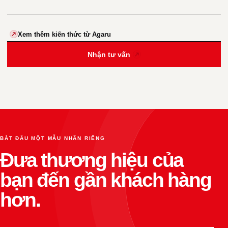
Xem thêm kiến thức từ Agaru
Nhận tư vấn
BẮT ĐẦU MỘT MẪU NHÃN RIÊNG
Đưa thương hiệu của
bạn đến gần khách hàng
hơn.