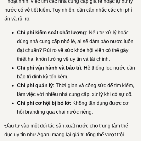
Thoạt nhìn, việc tìm các nhà cung cấp giá rẻ hoặc tự xử lý
nước có vẻ tiết kiệm. Tuy nhiên, cần cân nhắc các chi phí
ẩn và rủi ro:
Chi phí kiểm soát chất lượng:
Nếu tự xử lý hoặc
dùng nhà cung cấp nhỏ lẻ, ai sẽ đảm bảo nước luôn
đạt chuẩn? Rủi ro về sức khỏe hội viên có thể gây
thiệt hại khôn lường về uy tín và tài chính.
Chi phí vận hành và bảo trì:
Hệ thống lọc nước cần
bảo trì định kỳ tốn kém.
Chi phí quản lý:
Thời gian và công sức để tìm kiếm,
làm việc với nhiều nhà cung cấp, xử lý khi có sự cố.
Chi phí cơ hội bị bỏ lỡ:
Không tận dụng được cơ
hội branding qua chai nước riêng.
Đầu tư vào một đối tác sản xuất nước cho trung tâm thể
dục uy tín như Agaru mang lại giá trị tổng thể vượt trội