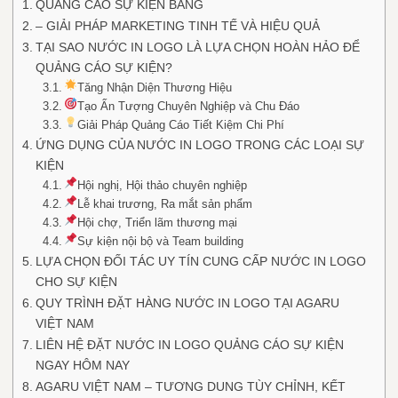
QUẢNG CÁO SỰ KIỆN BẰNG
– GIẢI PHÁP MARKETING TINH TẾ VÀ HIỆU QUẢ
TẠI SAO NƯỚC IN LOGO LÀ LỰA CHỌN HOÀN HẢO ĐỂ
QUẢNG CÁO SỰ KIỆN?
Tăng Nhận Diện Thương Hiệu
Tạo Ấn Tượng Chuyên Nghiệp và Chu Đáo
Giải Pháp Quảng Cáo Tiết Kiệm Chi Phí
ỨNG DỤNG CỦA NƯỚC IN LOGO TRONG CÁC LOẠI SỰ
KIỆN
Hội nghị, Hội thảo chuyên nghiệp
Lễ khai trương, Ra mắt sản phẩm
Hội chợ, Triển lãm thương mại
Sự kiện nội bộ và Team building
LỰA CHỌN ĐỐI TÁC UY TÍN CUNG CẤP NƯỚC IN LOGO
CHO SỰ KIỆN
QUY TRÌNH ĐẶT HÀNG NƯỚC IN LOGO TẠI AGARU
VIỆT NAM
LIÊN HỆ ĐẶT NƯỚC IN LOGO QUẢNG CÁO SỰ KIỆN
NGAY HÔM NAY
AGARU VIỆT NAM – TƯƠNG DUNG TÙY CHỈNH, KẾT