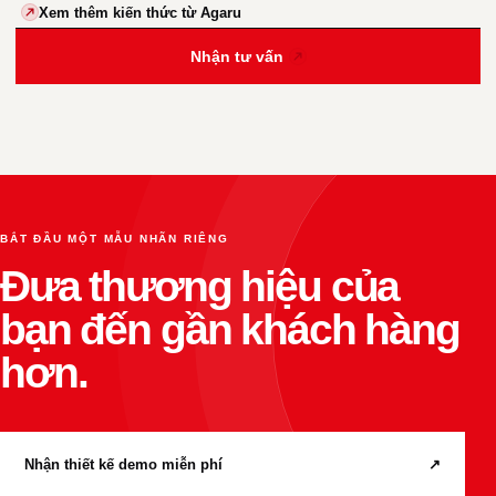
Xem thêm kiến thức từ Agaru
Nhận tư vấn
BẮT ĐẦU MỘT MẪU NHÃN RIÊNG
Đưa thương hiệu của
bạn đến gần khách hàng
hơn.
Nhận thiết kế demo miễn phí
↗