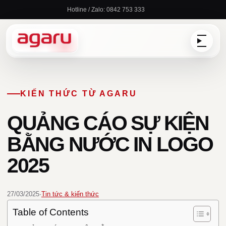
Chuyển
Hotline / Zalo: 0842 753 333
đến
nội
dung
KIẾN THỨC TỪ AGARU
QUẢNG CÁO SỰ KIỆN
BẰNG NƯỚC IN LOGO
2025
27/03/2025
·
Tin tức & kiến thức
Table of Contents