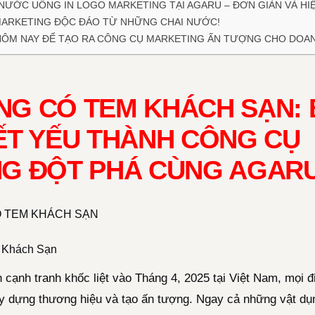
NƯỚC UỐNG IN LOGO MARKETING TẠI AGARU – ĐƠN GIẢN VÀ HI
MARKETING ĐỘC ĐÁO TỪ NHỮNG CHAI NƯỚC!
HÔM NAY ĐỂ TẠO RA CÔNG CỤ MARKETING ẤN TƯỢNG CHO DOAN
G CÓ TEM KHÁCH SẠN: 
ẾT YẾU THÀNH CÔNG CỤ
G ĐỘT PHÁ CÙNG AGAR
 Khách Sạn
h cạnh tranh khốc liệt vào Tháng 4, 2025 tại Việt Nam, mọi
ây dựng thương hiệu và tạo ấn tượng. Ngay cả những vật d