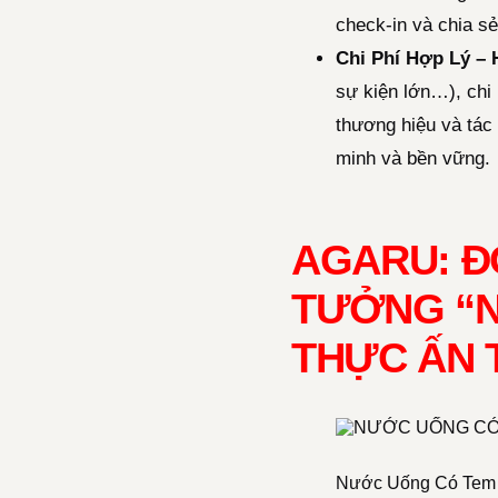
check-in và chia sẻ
Chi Phí Hợp Lý – 
sự kiện lớn…), chi 
thương hiệu và tác
minh và bền vững.
AGARU: Đ
TƯỞNG “N
THỰC ẤN
Nước Uống Có Tem