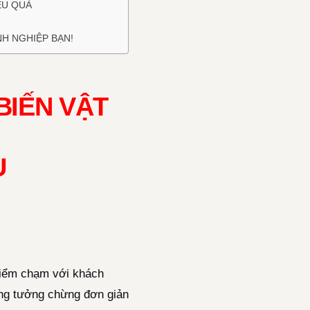
ỆU QUẢ
H NGHIỆP BẠN!
BIẾN VẬT
U
 điểm chạm với khách
ụng tưởng chừng đơn giản