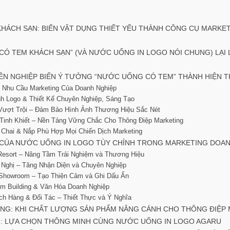
HÁCH SẠN: BIẾN VẬT DỤNG THIẾT YẾU THÀNH CÔNG CỤ MARKE
CÓ TEM KHÁCH SẠN” (VÀ NƯỚC UỐNG IN LOGO NÓI CHUNG) LẠI 
YÊN NGHIỆP BIẾN Ý TƯỞNG “NƯỚC UỐNG CÓ TEM” THÀNH HIỆN
c Nhu Cầu Marketing Của Doanh Nghiệp
nh Logo & Thiết Kế Chuyên Nghiệp, Sáng Tạo
 Vượt Trội – Đảm Bảo Hình Ảnh Thương Hiệu Sắc Nét
Tinh Khiết – Nền Tảng Vững Chắc Cho Thông Điệp Marketing
 Chai & Nắp Phù Hợp Mọi Chiến Dịch Marketing
CỦA NƯỚC UỐNG IN LOGO TÙY CHỈNH TRONG MARKETING DOAN
Resort – Nâng Tầm Trải Nghiệm và Thương Hiệu
 Nghị – Tăng Nhận Diện và Chuyên Nghiệp
Showroom – Tạo Thiện Cảm và Ghi Dấu Ấn
am Building & Văn Hóa Doanh Nghiệp
ch Hàng & Đối Tác – Thiết Thực và Ý Nghĩa
G: KHI CHẤT LƯỢNG SẢN PHẨM NÂNG CÁNH CHO THÔNG ĐIỆP
: LỰA CHỌN THÔNG MINH CÙNG NƯỚC UỐNG IN LOGO AGARU