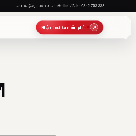
contact@agaruwater.com
Hotline / Zalo: 0842 753 333
M