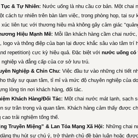
 Tục & Tự Nhiên:
Nước uống là nhu cầu cơ bản. Một chai 
ột cách tự nhiên trên bàn làm việc, trong phòng họp, tại sự 
p xúc liên tục với thương hiệu mà không gây cảm giác “quảng
hương Hiệu Mạnh Mẽ:
Mỗi lần khách hàng cầm chai nước,
ó, logo và thông điệp của bạn lại được khắc sâu vào tâm trí 
and repetition) cực kỳ hiệu quả. Đặc biệt với
nước uống có 
 nghiệp và đẳng cấp của cơ sở lưu trú.
yên Nghiệp & Chỉn Chu:
Việc đầu tư vào những chi tiết 
cho thấy sự quan tâm, tỉ mỉ và mức độ chuyên nghiệp của do
ng lòng tin nơi khách hàng, đối tác.
hiệm Khách Hàng/Đối Tác:
Một chai nước mát lạnh, sạch sẽ 
iện sự trân trọng và quan tâm. Khách hàng cảm thấy được c
cao trải nghiệm tổng thể.
ing Truyền Miệng” & Lan Tỏa Mạng Xã Hội:
Những chai nư
dàng thu hút sự chú ý, trở thành chủ đề bàn luận hoặc đượ