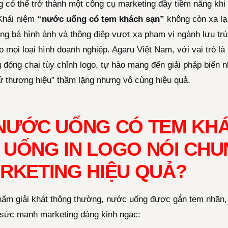
 có thể trở thành một công cụ marketing đầy tiềm năng kh
 Khái niệm
“nước uống có tem khách sạn”
không còn xa lạ
ng bá hình ảnh và thông điệp vượt xa phạm vi ngành lưu trú,
 mọi loại hình doanh nghiệp. Agaru Việt Nam, với vai trò là 
đóng chai tùy chỉnh logo, tự hào mang đến giải pháp biến 
sứ thương hiệu” thầm lặng nhưng vô cùng hiệu quả.
“NƯỚC UỐNG CÓ TEM KH
 UỐNG IN LOGO NÓI CHUN
ARKETING HIỆU QUẢ?
phẩm giải khát thông thường, nước uống được gắn tem nhãn,
 sức mạnh marketing đáng kinh ngạc: