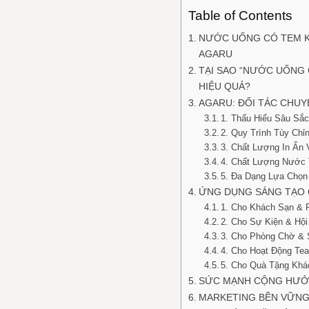
Table of Contents
NƯỚC UỐNG CÓ TEM K
AGARU
TẠI SAO “NƯỚC UỐNG 
HIỆU QUẢ?
AGARU: ĐỐI TÁC CHU
1. Thấu Hiểu Sâu Sắ
2. Quy Trình Tùy Chỉ
3. Chất Lượng In Ấn
4. Chất Lượng Nước 
5. Đa Dạng Lựa Chọn
ỨNG DỤNG SÁNG TẠO 
1. Cho Khách Sạn & 
2. Cho Sự Kiện & Hội
3. Cho Phòng Chờ & 
4. Cho Hoạt Động Te
5. Cho Quà Tặng Khá
SỨC MẠNH CỘNG HƯỞN
MARKETING BỀN VỮNG