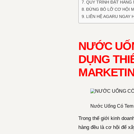
QUY TRÌNH ĐẶT HÀNG 
ĐỪNG BỎ LỠ CƠ HỘI 
LIÊN HỆ AGARU NGAY 
NƯỚC UỐN
DỤNG THI
MARKETIN
Nước Uống Có Tem
Trong thế giới kinh doan
hàng đều là cơ hội để x