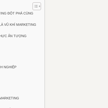
TING ĐỘT PHÁ CÙNG
LÀ VŨ KHÍ MARKETING
 THỰC ẤN TƯỢNG
H NGHIỆP
 MARKETING