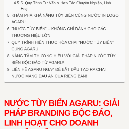
5. Quy Trình Tư Vấn & Hợp Tác Chuyên Nghiệp, Linh
Hoạt
KHÁM PHÁ KHẢ NĂNG TÙY BIẾN CÙNG NƯỚC IN LOGO
AGARU
“NƯỚC TÙY BIẾN” – KHÔNG CHỈ DÀNH CHO CÁC
THƯƠNG HIỆU LỚN
QUY TRÌNH HIỆN THỰC HÓA CHAI “NƯỚC TÙY BIẾN”
CÙNG AGARU
NÂNG TẦM THƯƠNG HIỆU VỚI GIẢI PHÁP NƯỚC TÙY
BIẾN ĐỘC ĐÁO TỪ AGARU!
LIÊN HỆ AGARU NGAY ĐỂ BẮT ĐẦU TẠO RA CHAI
NƯỚC MANG DẤU ẤN CỦA RIÊNG BẠN!
NƯỚC TÙY BIẾN AGARU: GIẢI
PHÁP BRANDING ĐỘC ĐÁO,
LINH HOẠT CHO DOANH