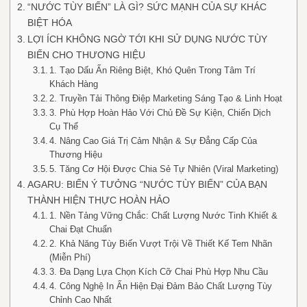
“NƯỚC TÙY BIẾN” LÀ GÌ? SỨC MẠNH CỦA SỰ KHÁC
BIỆT HÓA
LỢI ÍCH KHÔNG NGỜ TỚI KHI SỬ DỤNG NƯỚC TÙY
BIẾN CHO THƯƠNG HIỆU
1. Tạo Dấu Ấn Riêng Biệt, Khó Quên Trong Tâm Trí
Khách Hàng
2. Truyền Tải Thông Điệp Marketing Sáng Tạo & Linh Hoạt
3. Phù Hợp Hoàn Hảo Với Chủ Đề Sự Kiện, Chiến Dịch
Cụ Thể
4. Nâng Cao Giá Trị Cảm Nhận & Sự Đẳng Cấp Của
Thương Hiệu
5. Tăng Cơ Hội Được Chia Sẻ Tự Nhiên (Viral Marketing)
AGARU: BIẾN Ý TƯỞNG “NƯỚC TÙY BIẾN” CỦA BẠN
THÀNH HIỆN THỰC HOÀN HẢO
1. Nền Tảng Vững Chắc: Chất Lượng Nước Tinh Khiết &
Chai Đạt Chuẩn
2. Khả Năng Tùy Biến Vượt Trội Về Thiết Kế Tem Nhãn
(Miễn Phí)
3. Đa Dạng Lựa Chọn Kích Cỡ Chai Phù Hợp Nhu Cầu
4. Công Nghệ In Ấn Hiện Đại Đảm Bảo Chất Lượng Tùy
Chỉnh Cao Nhất