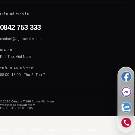
LIÊN HỆ TƯ VẤN
0842 753 333
contact@agaruwater.com
ĐỊA CHỈ
Phú Thọ, Việt Nam
THỜI GIAN HỖ TRỢ
08:00–18:00 · Thứ 2–Thứ 7
© 2026 Công ty TNHH Agaru Việt Nam
Website: agaruwater.com
GPDKKD: 2601000505
Chính sách bảo mật
Chính sách Cookie
Thiết lập cookie