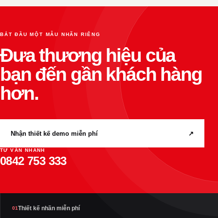
BẮT ĐẦU MỘT MẪU NHÃN RIÊNG
Đưa thương hiệu của
bạn đến gần khách hàng
hơn.
Nhận thiết kế demo miễn phí
↗
TƯ VẤN NHANH
0842 753 333
Thiết kế nhãn miễn phí
01