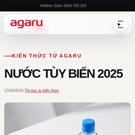
Chuyển
Hotline / Zalo: 0842 753 333
đến
nội
dung
KIẾN THỨC TỪ AGARU
NƯỚC TÙY BIẾN 2025
13/04/2025
·
Tin tức & kiến thức