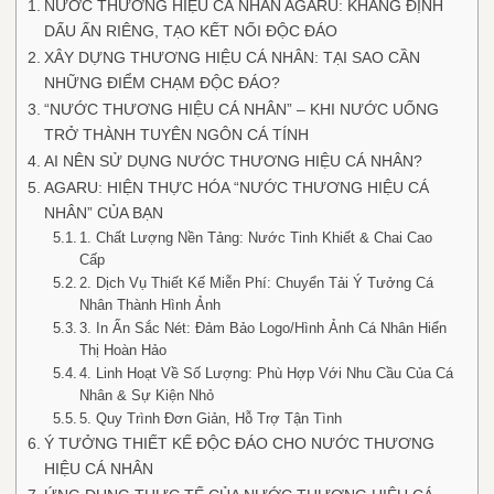
NƯỚC THƯƠNG HIỆU CÁ NHÂN AGARU: KHẲNG ĐỊNH
DẤU ẤN RIÊNG, TẠO KẾT NỐI ĐỘC ĐÁO
XÂY DỰNG THƯƠNG HIỆU CÁ NHÂN: TẠI SAO CẦN
NHỮNG ĐIỂM CHẠM ĐỘC ĐÁO?
“NƯỚC THƯƠNG HIỆU CÁ NHÂN” – KHI NƯỚC UỐNG
TRỞ THÀNH TUYÊN NGÔN CÁ TÍNH
AI NÊN SỬ DỤNG NƯỚC THƯƠNG HIỆU CÁ NHÂN?
AGARU: HIỆN THỰC HÓA “NƯỚC THƯƠNG HIỆU CÁ
NHÂN” CỦA BẠN
1. Chất Lượng Nền Tảng: Nước Tinh Khiết & Chai Cao
Cấp
2. Dịch Vụ Thiết Kế Miễn Phí: Chuyển Tải Ý Tưởng Cá
Nhân Thành Hình Ảnh
3. In Ấn Sắc Nét: Đảm Bảo Logo/Hình Ảnh Cá Nhân Hiển
Thị Hoàn Hảo
4. Linh Hoạt Về Số Lượng: Phù Hợp Với Nhu Cầu Của Cá
Nhân & Sự Kiện Nhỏ
5. Quy Trình Đơn Giản, Hỗ Trợ Tận Tình
Ý TƯỞNG THIẾT KẾ ĐỘC ĐÁO CHO NƯỚC THƯƠNG
HIỆU CÁ NHÂN