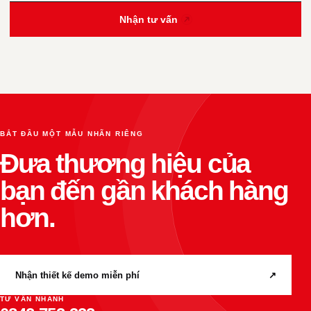
Nhận tư vấn
BẮT ĐẦU MỘT MẪU NHÃN RIÊNG
Đưa thương hiệu của
bạn đến gần khách hàng
hơn.
Nhận thiết kế demo miễn phí
↗
TƯ VẤN NHANH