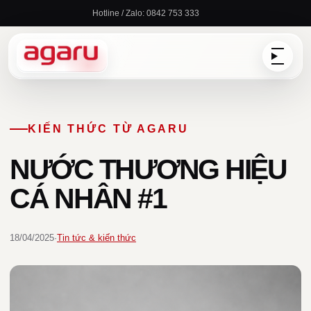
Chuyển
Hotline / Zalo: 0842 753 333
đến
nội
dung
KIẾN THỨC TỪ AGARU
NƯỚC THƯƠNG HIỆU
CÁ NHÂN #1
18/04/2025
·
Tin tức & kiến thức