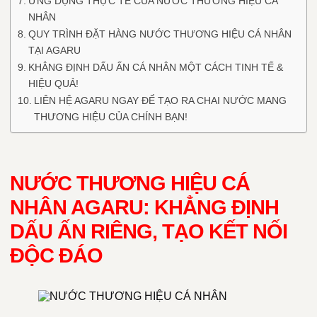
ỨNG DỤNG THỰC TẾ CỦA NƯỚC THƯƠNG HIỆU CÁ
NHÂN
QUY TRÌNH ĐẶT HÀNG NƯỚC THƯƠNG HIỆU CÁ NHÂN
TẠI AGARU
KHẲNG ĐỊNH DẤU ẤN CÁ NHÂN MỘT CÁCH TINH TẾ &
HIỆU QUẢ!
LIÊN HỆ AGARU NGAY ĐỂ TẠO RA CHAI NƯỚC MANG
THƯƠNG HIỆU CỦA CHÍNH BẠN!
NƯỚC THƯƠNG HIỆU CÁ
NHÂN AGARU: KHẲNG ĐỊNH
DẤU ẤN RIÊNG, TẠO KẾT NỐI
ĐỘC ĐÁO