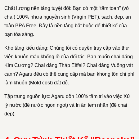
Chất lượng nền tảng tuyệt đối: Bạn có một “tấm toan” (vỏ
chai) 100% nhựa nguyên sinh (Virgin PET), sạch, đẹp, an
toàn BPA Free. Đây là nền tảng bắt buộc để thiết kế của
bạn tỏa sáng.
Kho tàng kiểu dáng: Chúng tôi có quyền truy cập vào thư
viện khuôn mẫu khổng lồ của đối tác. Bạn muốn chai dáng
Kim Cương? Chai dáng Tháp Eiffel? Chai dáng Vuông vát
cạnh? Agaru đều có thể cung cấp mà bạn không tốn chi phí
làm khuôn (Mold cost) đắt đỏ.
Tập trung nguồn lực: Agaru dồn 100% tâm trí vào việc Xử
lý nước (để nước ngon ngọt) và In ấn tem nhãn (để chai
đẹp).