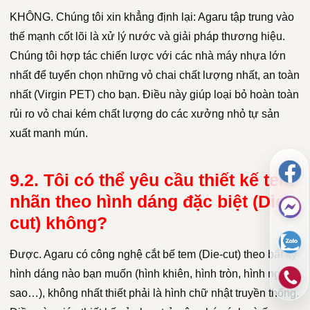
KHÔNG. Chúng tôi xin khẳng định lại: Agaru tập trung vào
thế mạnh cốt lõi là xử lý nước và giải pháp thương hiệu.
Chúng tôi hợp tác chiến lược với các nhà máy nhựa lớn
nhất để tuyển chọn những vỏ chai chất lượng nhất, an toàn
nhất (Virgin PET) cho bạn. Điều này giúp loại bỏ hoàn toàn
rủi ro vỏ chai kém chất lượng do các xưởng nhỏ tự sản
xuất manh mún.
9.2. Tôi có thể yêu cầu thiết kế tem
nhãn theo hình dáng đặc biệt (Die-
cut) không?
Được. Agaru có công nghệ cắt bế tem (Die-cut) theo bất kỳ
hình dáng nào bạn muốn (hình khiên, hình tròn, hình ngôi
sao…), không nhất thiết phải là hình chữ nhật truyền thống.