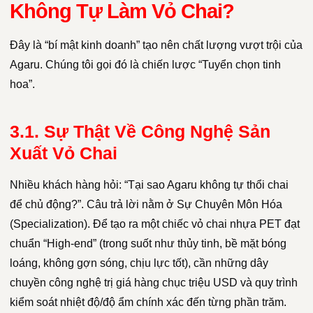
Không Tự Làm Vỏ Chai?
Đây là “bí mật kinh doanh” tạo nên chất lượng vượt trội của
Agaru. Chúng tôi gọi đó là chiến lược “Tuyển chọn tinh
hoa”.
3.1. Sự Thật Về Công Nghệ Sản
Xuất Vỏ Chai
Nhiều khách hàng hỏi: “Tại sao Agaru không tự thổi chai
để chủ động?”. Câu trả lời nằm ở Sự Chuyên Môn Hóa
(Specialization). Để tạo ra một chiếc vỏ chai nhựa PET đạt
chuẩn “High-end” (trong suốt như thủy tinh, bề mặt bóng
loáng, không gợn sóng, chịu lực tốt), cần những dây
chuyền công nghệ trị giá hàng chục triệu USD và quy trình
kiểm soát nhiệt độ/độ ẩm chính xác đến từng phần trăm.