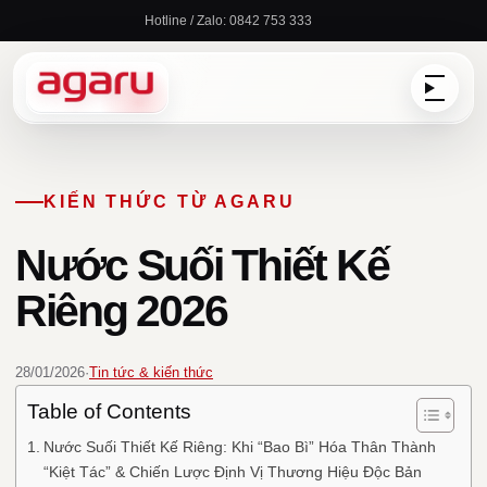
Chuyển
Hotline / Zalo: 0842 753 333
đến
nội
dung
KIẾN THỨC TỪ AGARU
Nước Suối Thiết Kế
Riêng 2026
28/01/2026
·
Tin tức & kiến thức
Table of Contents
Nước Suối Thiết Kế Riêng: Khi “Bao Bì” Hóa Thân Thành
“Kiệt Tác” & Chiến Lược Định Vị Thương Hiệu Độc Bản