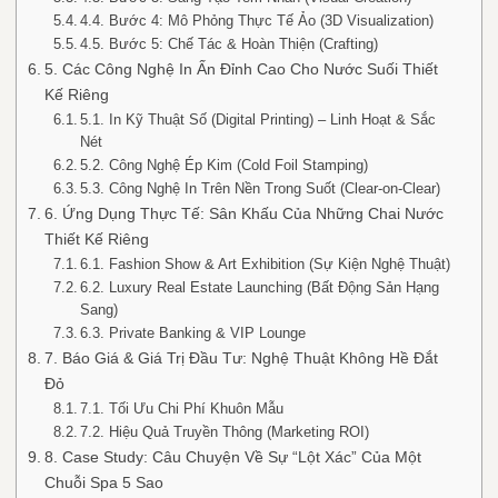
4.4. Bước 4: Mô Phỏng Thực Tế Ảo (3D Visualization)
4.5. Bước 5: Chế Tác & Hoàn Thiện (Crafting)
5. Các Công Nghệ In Ấn Đỉnh Cao Cho Nước Suối Thiết
Kế Riêng
5.1. In Kỹ Thuật Số (Digital Printing) – Linh Hoạt & Sắc
Nét
5.2. Công Nghệ Ép Kim (Cold Foil Stamping)
5.3. Công Nghệ In Trên Nền Trong Suốt (Clear-on-Clear)
6. Ứng Dụng Thực Tế: Sân Khấu Của Những Chai Nước
Thiết Kế Riêng
6.1. Fashion Show & Art Exhibition (Sự Kiện Nghệ Thuật)
6.2. Luxury Real Estate Launching (Bất Động Sản Hạng
Sang)
6.3. Private Banking & VIP Lounge
7. Báo Giá & Giá Trị Đầu Tư: Nghệ Thuật Không Hề Đắt
Đỏ
7.1. Tối Ưu Chi Phí Khuôn Mẫu
7.2. Hiệu Quả Truyền Thông (Marketing ROI)
8. Case Study: Câu Chuyện Về Sự “Lột Xác” Của Một
Chuỗi Spa 5 Sao