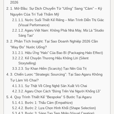
2026
1. Mở Đầu: Sự Dịch Chuyển Từ “Uống” Sang “Cảm” – Kỷ
Nguyên Của Trí Tuệ Thẩm Mỹ
1.1. Nước Suối Thiết Kế Riêng – Màn Trình Diễn Thị Giác
(Visual Performance)
1.2. Agaru Việt Nam: Không Phải Nhà Máy, Mà Là “Studio
Sáng Tạo”
2. Phân Tích Insight: Tại Sao Doanh Nghiệp 2026 Cần
“May Đo” Nước Uống?
2.1. Hiệu Ứng “Halo” Của Bao Bì (Packaging Halo Effect)
2.2. Kể Chuyện Thương Hiệu Không Lời (Silent
Storytelling)
2.3. Sự Khan Hiếm (Scarcity) Tạo Nên Giá Trị
3. Chiến Lược “Strategic Sourcing”: Tại Sao Agaru Không
Tự Làm Vỏ Chai?
3.1. Sự Thật Về Công Nghệ Sản Xuất Vỏ Chai
3.2. Agaru Chọn Cách “Đứng Trên Vai Người Khổng Lồ”
4. Quy Trình Thiết Kế “Bespoke” 5 Bước Tại Agaru
4.1. Bước 1: Thấu Cảm (Empathize)
4.2. Bước 2: Lựa Chọn Hình Khối (Shape Selection)
4.3. Bước 3: Sáng Tạo Tem Nhãn (Visual Creation)