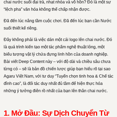
chai nước suối đại trà, nhạt nhòa và vô hồn? Đó là một sự
“lệch pha” văn hóa không thể chấp nhận được.
Đã đến lúc nâng tầm cuộc chơi. Đã đến lúc bạn cần Nước
suối thiết kế riêng.
Đây không phải là việc dán một cái logo lên chai nước. Đó
là quá trình kiến tạo một tác phẩm nghệ thuật lỏng, một
biểu tượng vật lý chứa đựng linh hồn của doanh nghiệp.
Bài viết Deep Content này – với độ dài và chiều sâu chưa
từng có – sẽ là bản đồ chiến lược giúp bạn hiểu rõ tại sao
Agaru Việt Nam, với tư duy “Tuyển chọn tinh hoa & Chế tác
đỉnh cao”, là đối tác duy nhất đủ tầm để hiện thực hóa
những ý tưởng điên rồ nhất của bạn lên thân chai nước.
1. Mở Đầu: Sự Dịch Chuyển Từ