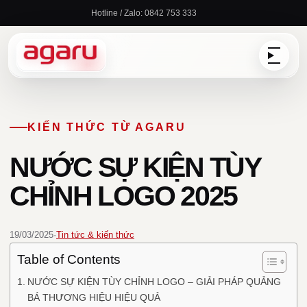
Chuyển
Hotline / Zalo: 0842 753 333
đến
nội
dung
KIẾN THỨC TỪ AGARU
NƯỚC SỰ KIỆN TÙY
CHỈNH LOGO 2025
19/03/2025
·
Tin tức & kiến thức
Table of Contents
NƯỚC SỰ KIỆN TÙY CHỈNH LOGO – GIẢI PHÁP QUẢNG
BÁ THƯƠNG HIỆU HIỆU QUẢ