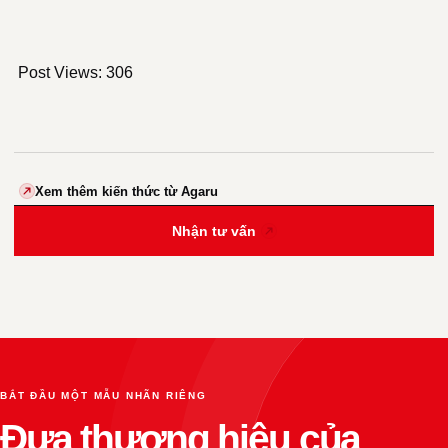
Post Views:
306
Xem thêm kiến thức từ Agaru
Nhận tư vấn
BẮT ĐẦU MỘT MẪU NHÃN RIÊNG
Đưa thương hiệu của