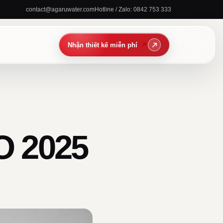
contact@agaruwater.com
Hotline / Zalo: 0842 753 333
 2025