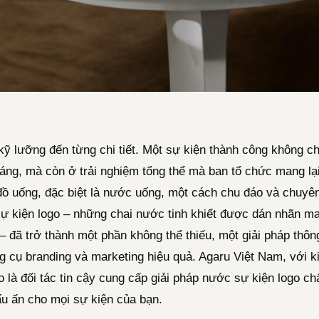
 kỹ lưỡng đến từng chi tiết. Một sự kiện thành công không c
áng, mà còn ở trải nghiệm tổng thể mà ban tổ chức mang lạ
đồ uống, đặc biệt là nước uống, một cách chu đáo và chuyên
ự kiện logo – những chai nước tinh khiết được dán nhãn ma
 – đã trở thành một phần không thể thiếu, một giải pháp th
ng cụ branding và marketing hiệu quả. Agaru Việt Nam, với 
ào là đối tác tin cậy cung cấp giải pháp nước sự kiện logo c
ấu ấn cho mọi sự kiện của bạn.