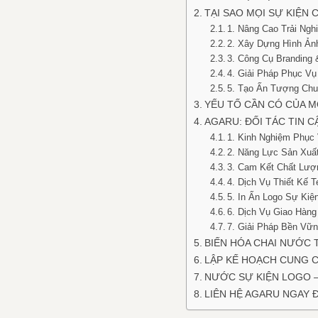
TẠI SAO MỌI SỰ KIỆN
1. Nâng Cao Trải Ng
2. Xây Dựng Hình Ản
3. Công Cụ Branding
4. Giải Pháp Phục V
5. Tạo Ấn Tượng Ch
YẾU TỐ CẦN CÓ CỦA M
AGARU: ĐỐI TÁC TIN 
1. Kinh Nghiệm Phục
2. Năng Lực Sản Xuấ
3. Cam Kết Chất Lượ
4. Dịch Vụ Thiết Kế 
5. In Ấn Logo Sự Kiệ
6. Dịch Vụ Giao Hàn
7. Giải Pháp Bền Vữ
BIẾN HÓA CHAI NƯỚC 
LẬP KẾ HOẠCH CUNG 
NƯỚC SỰ KIỆN LOGO –
LIÊN HỆ AGARU NGAY Đ