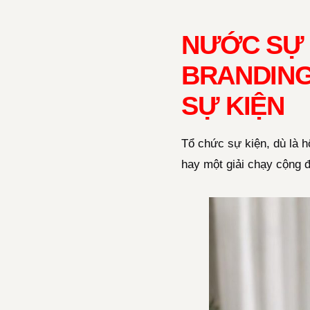
NƯỚC SỰ 
BRANDING
SỰ KIỆN
Tổ chức sự kiện, dù là h
hay một giải chạy cộng 