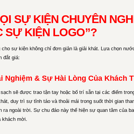
MỌI SỰ KIỆN CHUYÊN NGH
 SỰ KIỆN LOGO”?
 cho sự kiện không chỉ đơn giản là giải khát. Lựa chọn nướ
m đắt giá:
ải Nghiệm & Sự Hài Lòng Của Khách
sạch sẽ được trao tận tay hoặc bố trí sẵn tại các điểm tron
át, duy trì sự tỉnh táo và thoải mái trong suốt thời gian th
n ra ngoài trời. Sự chu đáo này thể hiện sự quan tâm của ba
a khách mời.