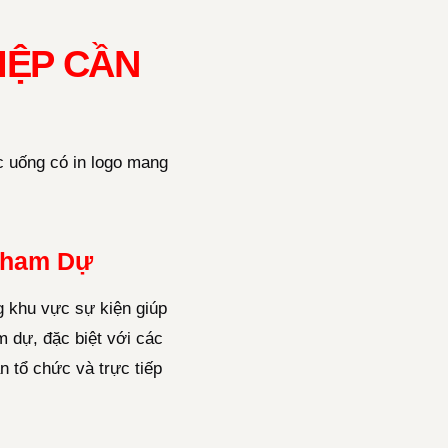
IỆP CẦN
c uống có in logo mang
 Tham Dự
g khu vực sự kiện giúp
am dự, đặc biệt với các
n tổ chức và trực tiếp