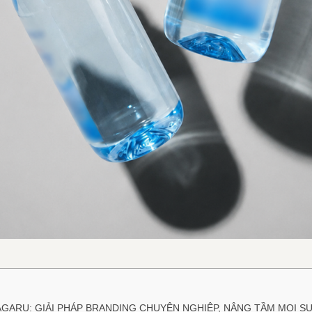
GARU: GIẢI PHÁP BRANDING CHUYÊN NGHIỆP, NÂNG TẦM MỌI SỰ