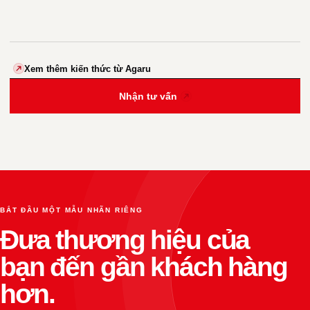
Xem thêm kiến thức từ Agaru
Nhận tư vấn
BẮT ĐẦU MỘT MẪU NHÃN RIÊNG
Đưa thương hiệu của
bạn đến gần khách hàng
hơn.