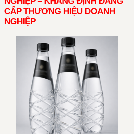
NGHIỆP – KHẲNG ĐỊNH ĐẲNG
CẤP THƯƠNG HIỆU DOANH
NGHIỆP