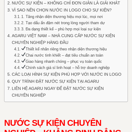
NƯỚC SỰ KIỆN – KHÔNG CHỈ ĐƠN GIẢN LÀ GIẢI KHÁT
VÌ SAO NÊN CHỌN NƯỚC IN LOGO CHO SỰ KIỆN?
1. Tăng nhận diện thương hiệu mọi lúc, mọi nơi
2. Tạo dấu ấn đậm nét trong lòng người tham dự
3. Đa dạng thiết kế – phù hợp mọi loại sự kiện
AGARU VIỆT NAM – NHÀ CUNG CẤP NƯỚC SỰ KIỆN
CHUYÊN NGHIỆP HÀNG ĐẦU
Thiết kế nhãn riêng theo nhận diện thương hiệu
Chai nước tinh khiết – đạt tiêu chuẩn an toàn
Giao hàng nhanh chóng – phục vụ toàn quốc
Chính sách giá sỉ linh hoạt – hỗ trợ doanh nghiệp
CÁC LOẠI HÌNH SỰ KIỆN PHÙ HỢP VỚI NƯỚC IN LOGO
QUY TRÌNH ĐẶT NƯỚC SỰ KIỆN TẠI AGARU
LIÊN HỆ AGARU NGAY ĐỂ ĐẶT NƯỚC SỰ KIỆN
CHUYÊN NGHIỆP
NƯỚC SỰ KIỆN CHUYÊN