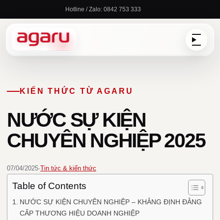
Chuyển
Hotline / Zalo: 0842 753 333
đến
nội
dung
KIẾN THỨC TỪ AGARU
NƯỚC SỰ KIỆN
CHUYÊN NGHIỆP 2025
07/04/2025
·
Tin tức & kiến thức
Table of Contents
NƯỚC SỰ KIỆN CHUYÊN NGHIỆP – KHẲNG ĐỊNH ĐẲNG
CẤP THƯƠNG HIỆU DOANH NGHIỆP