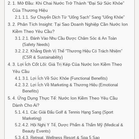
1. Mở Đầu: Khi Chai Nước Trở Thành “Đại Sứ Sức Khỏe”
Của Thương Hiệu
1.1. Sự Chuyển Dịch Từ “Uống Sạch” Sang “Uống Khỏe”
2. Phân Tích Insight: Tại Sao Doanh Nghiệp Cần Nước Ion
Kiềm Theo Yêu Cầu?
2.1. Đánh Vào Nhu Cầu Được Chăm Sóc & An Toàn
(Safety Needs)
2.2. Khẳng Định Vị Thế “Thương Hiệu Có Trách Nhiệm”
(CSR & Sustainability)
3. Lợi Ích Cốt Lõi: Giá Trị Kép Của Nước Ion Kiềm Theo
Yêu Cầu
3.1. Lợi Ích Về Sức Khỏe (Functional Benefits)
3.2. Lợi Ích Về Marketing & Thương Hiệu (Emotional
Benefits)
4. Ứng Dụng Thực Tế: Nước Ion Kiềm Theo Yêu Cầu
Dành Cho Ai?
4.1. Các Giải Đấu Golf & Tennis Hạng Sang (Sport
Marketing)
4.2. Hội Nghị Y Tế, Dược Phẩm & Thẩm Mỹ (Medical &
Beauty Events)
4.3. Retreat, Wellness Resort & Spa 5 Sao