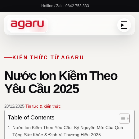
Chuyển
Hotline / Zalo: 0842 753 333
đến
nội
dung
KIẾN THỨC TỪ AGARU
Nước Ion Kiềm Theo
Yêu Cầu 2025
20/12/2025
·
Tin tức & kiến thức
Table of Contents
Nước Ion Kiềm Theo Yêu Cầu: Kỷ Nguyên Mới Của Quà
Tặng Sức Khỏe & Định Vị Thương Hiệu 2025