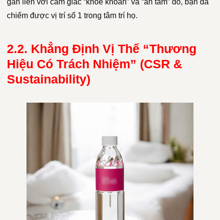
gắn liền với cảm giác “khỏe khoắn” và “an tâm” đó, bạn đã
chiếm được vị trí số 1 trong tâm trí họ.
2.2. Khẳng Định Vị Thế “Thương
Hiệu Có Trách Nhiệm” (CSR &
Sustainability)