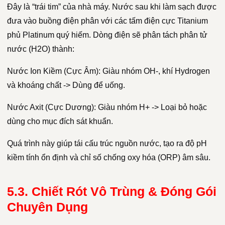
Đây là “trái tim” của nhà máy. Nước sau khi làm sạch được
đưa vào buồng điện phân với các tấm điện cực Titanium
phủ Platinum quý hiếm. Dòng điện sẽ phân tách phân tử
nước (H2O) thành:
Nước Ion Kiềm (Cực Âm): Giàu nhóm OH-, khí Hydrogen
và khoáng chất -> Dùng để uống.
Nước Axit (Cực Dương): Giàu nhóm H+ -> Loại bỏ hoặc
dùng cho mục đích sát khuẩn.
Quá trình này giúp tái cấu trúc nguồn nước, tạo ra độ pH
kiềm tính ổn định và chỉ số chống oxy hóa (ORP) âm sâu.
5.3. Chiết Rót Vô Trùng & Đóng Gói
Chuyên Dụng