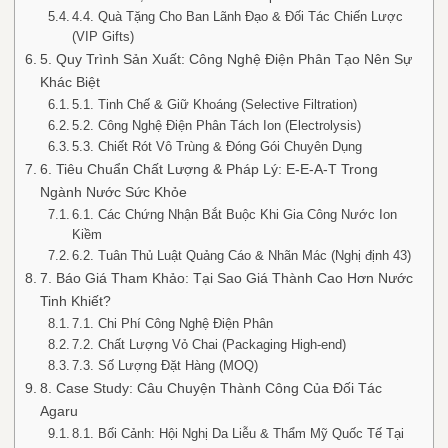
4.4. Quà Tặng Cho Ban Lãnh Đạo & Đối Tác Chiến Lược
(VIP Gifts)
5. Quy Trình Sản Xuất: Công Nghệ Điện Phân Tạo Nên Sự
Khác Biệt
5.1. Tinh Chế & Giữ Khoáng (Selective Filtration)
5.2. Công Nghệ Điện Phân Tách Ion (Electrolysis)
5.3. Chiết Rót Vô Trùng & Đóng Gói Chuyên Dụng
6. Tiêu Chuẩn Chất Lượng & Pháp Lý: E-E-A-T Trong
Ngành Nước Sức Khỏe
6.1. Các Chứng Nhận Bắt Buộc Khi Gia Công Nước Ion
Kiềm
6.2. Tuân Thủ Luật Quảng Cáo & Nhãn Mác (Nghị định 43)
7. Báo Giá Tham Khảo: Tại Sao Giá Thành Cao Hơn Nước
Tinh Khiết?
7.1. Chi Phí Công Nghệ Điện Phân
7.2. Chất Lượng Vỏ Chai (Packaging High-end)
7.3. Số Lượng Đặt Hàng (MOQ)
8. Case Study: Câu Chuyện Thành Công Của Đối Tác
Agaru
8.1. Bối Cảnh: Hội Nghị Da Liễu & Thẩm Mỹ Quốc Tế Tại