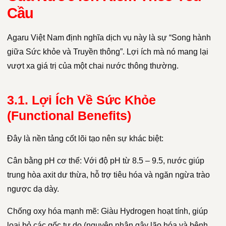
Cầu
Agaru Việt Nam định nghĩa dịch vụ này là sự “Song hành
giữa Sức khỏe và Truyền thông”. Lợi ích mà nó mang lại
vượt xa giá trị của một chai nước thông thường.
3.1. Lợi Ích Về Sức Khỏe
(Functional Benefits)
Đây là nền tảng cốt lõi tạo nên sự khác biệt:
Cân bằng pH cơ thể: Với độ pH từ 8.5 – 9.5, nước giúp
trung hòa axit dư thừa, hỗ trợ tiêu hóa và ngăn ngừa trào
ngược dạ dày.
Chống oxy hóa mạnh mẽ: Giàu Hydrogen hoạt tính, giúp
loại bỏ các gốc tự do (nguyên nhân gây lão hóa và bệnh