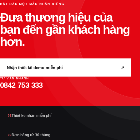
BẮT ĐẦU MỘT MẪU NHÃN RIÊNG
Đưa thương hiệu của
bạn đến gần khách hàng
hơn.
Nhận thiết kế demo miễn phí
↗
TƯ VẤN NHANH
0842 753 333
Thiết kế nhãn miễn phí
01
Đơn hàng từ 30 thùng
02