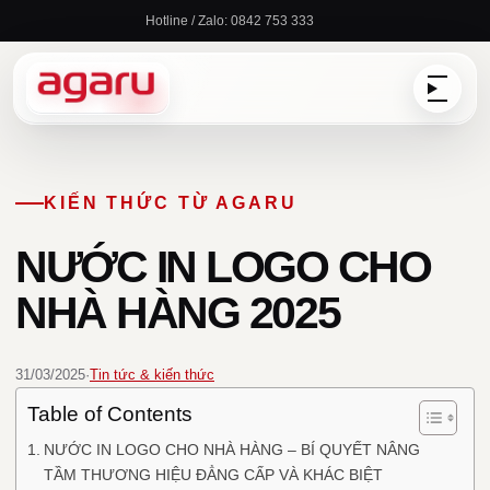
Chuyển
Hotline / Zalo: 0842 753 333
đến
nội
dung
KIẾN THỨC TỪ AGARU
NƯỚC IN LOGO CHO
NHÀ HÀNG 2025
31/03/2025
·
Tin tức & kiến thức
Table of Contents
NƯỚC IN LOGO CHO NHÀ HÀNG – BÍ QUYẾT NÂNG
TẦM THƯƠNG HIỆU ĐẲNG CẤP VÀ KHÁC BIỆT