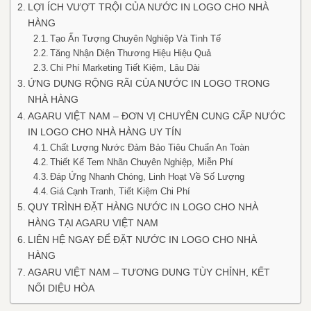
LỢI ÍCH VƯỢT TRỘI CỦA NƯỚC IN LOGO CHO NHÀ
HÀNG
Tạo Ấn Tượng Chuyên Nghiệp Và Tinh Tế
Tăng Nhận Diện Thương Hiệu Hiệu Quả
Chi Phí Marketing Tiết Kiệm, Lâu Dài
ỨNG DỤNG RỘNG RÃI CỦA NƯỚC IN LOGO TRONG
NHÀ HÀNG
AGARU VIỆT NAM – ĐƠN VỊ CHUYÊN CUNG CẤP NƯỚC
IN LOGO CHO NHÀ HÀNG UY TÍN
Chất Lượng Nước Đảm Bảo Tiêu Chuẩn An Toàn
Thiết Kế Tem Nhãn Chuyên Nghiệp, Miễn Phí
Đáp Ứng Nhanh Chóng, Linh Hoạt Về Số Lượng
Giá Cạnh Tranh, Tiết Kiệm Chi Phí
QUY TRÌNH ĐẶT HÀNG NƯỚC IN LOGO CHO NHÀ
HÀNG TẠI AGARU VIỆT NAM
LIÊN HỆ NGAY ĐỂ ĐẶT NƯỚC IN LOGO CHO NHÀ
HÀNG
AGARU VIỆT NAM – TƯƠNG DUNG TÙY CHỈNH, KẾT
NỐI DIỆU HÒA