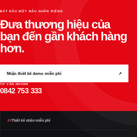
BẮT ĐẦU MỘT MẪU NHÃN RIÊNG
Đưa thương hiệu của
bạn đến gần khách hàng
hơn.
Nhận thiết kế demo miễn phí
↗
TƯ VẤN NHANH
0842 753 333
Thiết kế nhãn miễn phí
01