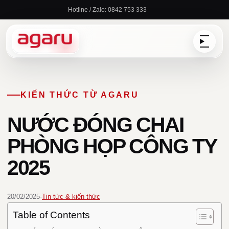
Chuyển
Hotline / Zalo: 0842 753 333
đến
nội
dung
KIẾN THỨC TỪ AGARU
NƯỚC ĐÓNG CHAI
PHÒNG HỌP CÔNG TY
2025
20/02/2025
·
Tin tức & kiến thức
Table of Contents