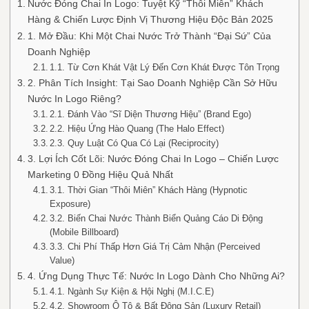
Nước Đóng Chai In Logo: Tuyệt Kỹ “Thôi Miên” Khách
Hàng & Chiến Lược Định Vị Thương Hiệu Độc Bản 2025
1. Mở Đầu: Khi Một Chai Nước Trở Thành “Đại Sứ” Của
Doanh Nghiệp
1.1. Từ Cơn Khát Vật Lý Đến Cơn Khát Được Tôn Trọng
2. Phân Tích Insight: Tại Sao Doanh Nghiệp Cần Sở Hữu
Nước In Logo Riêng?
2.1. Đánh Vào “Sĩ Diện Thương Hiệu” (Brand Ego)
2.2. Hiệu Ứng Hào Quang (The Halo Effect)
2.3. Quy Luật Có Qua Có Lại (Reciprocity)
3. Lợi Ích Cốt Lõi: Nước Đóng Chai In Logo – Chiến Lược
Marketing 0 Đồng Hiệu Quả Nhất
3.1. Thời Gian “Thôi Miên” Khách Hàng (Hypnotic
Exposure)
3.2. Biến Chai Nước Thành Biển Quảng Cáo Di Động
(Mobile Billboard)
3.3. Chi Phí Thấp Hơn Giá Trị Cảm Nhận (Perceived
Value)
4. Ứng Dụng Thực Tế: Nước In Logo Dành Cho Những Ai?
4.1. Ngành Sự Kiện & Hội Nghị (M.I.C.E)
4.2. Showroom Ô Tô & Bất Động Sản (Luxury Retail)