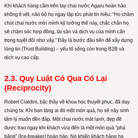
Khi khách hàng cầm trên tay chai nước Agaru hoàn hảo
không tì vết, não bộ họ ngay lập tức phát tín hiệu: “Họ chăm
chút chai nước mời mình kỹ lưỡng thế này, chắc chắn họ
sẽ chăm sóc hợp đồng, tài sản và dịch vụ của mình cẩn
trọng tuyệt đối như vậy.” Đây là bước đầu tiên để xây dựng
lòng tin (Trust Building) – yếu tố sống còn trong B2B và
dịch vụ cao cấp.
2.3. Quy Luật Có Qua Có Lại
(Reciprocity)
Robert Cialdini, bậc thầy về khoa học thuyết phục, đã dạy
chúng ta: Khi bạn tặng ai đó một món quà, họ sẽ nảy sinh
tâm lý muốn đền đáp. Một chai nước mát lạnh, đẹp đẽ
được trao ngay khi khách vừa đến là một món quà “phá
băng” (Ice-breaker) hoàn hảo. Nó khiến khách hàng hạ