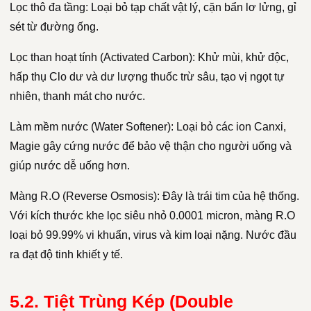
Lọc thô đa tầng: Loại bỏ tạp chất vật lý, cặn bẩn lơ lửng, gỉ
sét từ đường ống.
Lọc than hoạt tính (Activated Carbon): Khử mùi, khử độc,
hấp thụ Clo dư và dư lượng thuốc trừ sâu, tạo vị ngọt tự
nhiên, thanh mát cho nước.
Làm mềm nước (Water Softener): Loại bỏ các ion Canxi,
Magie gây cứng nước để bảo vệ thận cho người uống và
giúp nước dễ uống hơn.
Màng R.O (Reverse Osmosis): Đây là trái tim của hệ thống.
Với kích thước khe lọc siêu nhỏ 0.0001 micron, màng R.O
loại bỏ 99.99% vi khuẩn, virus và kim loại nặng. Nước đầu
ra đạt độ tinh khiết y tế.
5.2. Tiệt Trùng Kép (Double