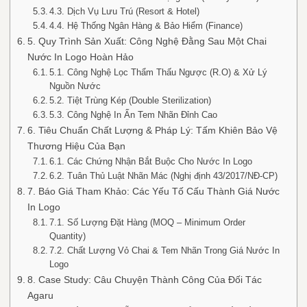
4.3. Dịch Vụ Lưu Trú (Resort & Hotel)
4.4. Hệ Thống Ngân Hàng & Bảo Hiểm (Finance)
5. Quy Trình Sản Xuất: Công Nghệ Đằng Sau Một Chai
Nước In Logo Hoàn Hảo
5.1. Công Nghệ Lọc Thẩm Thấu Ngược (R.O) & Xử Lý
Nguồn Nước
5.2. Tiệt Trùng Kép (Double Sterilization)
5.3. Công Nghệ In Ấn Tem Nhãn Đỉnh Cao
6. Tiêu Chuẩn Chất Lượng & Pháp Lý: Tấm Khiên Bảo Vệ
Thương Hiệu Của Bạn
6.1. Các Chứng Nhận Bắt Buộc Cho Nước In Logo
6.2. Tuân Thủ Luật Nhãn Mác (Nghị định 43/2017/NĐ-CP)
7. Báo Giá Tham Khảo: Các Yếu Tố Cấu Thành Giá Nước
In Logo
7.1. Số Lượng Đặt Hàng (MOQ – Minimum Order
Quantity)
7.2. Chất Lượng Vỏ Chai & Tem Nhãn Trong Giá Nước In
Logo
8. Case Study: Câu Chuyện Thành Công Của Đối Tác
Agaru