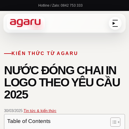
Chuyển
Hotline / Zalo: 0842 753 333
đến
nội
dung
KIẾN THỨC TỪ AGARU
NƯỚC ĐÓNG CHAI IN
LOGO THEO YÊU CẦU
2025
30/03/2025
·
Tin tức & kiến thức
Table of Contents