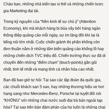
Chào bạn, những nhà kiến tạo vị thế và những chiến lược
gia Marketing đại tài.
Trong kỷ nguyên của “Nền kinh tế sự chú ý” (Attention
Economy), khi mà khách hàng bị bủa vây bởi hàng ngàn
thông điệp quảng cáo mỗi ngày, sự im lặng đôi khi lại là
tiếng nói lớn nhất. Cuộc chiến giành thị phần không còn
đơn thuần nằm ở những tấm biển quảng cáo khổng lồ hay
những chiến dịch TVC triệu đô. Chiến trường thực sự đã di
chuyển đến những “điểm chạm” (touch-points) gần gũi
nhất, tinh tế nhất và mang tính cá nhân hóa cao nhất.
Bạn đã bao giờ tự hỏi: Tại sao các tập đoàn đa quốc gia,
các chuỗi khách sạn 5 sao, hay những thương hiệu xe hơi
hạng sang như Mercedes-Benz, Porsche lại tuyệt đối nói
“KHÔNG” với những chai nước suối đại trà bán ngoài tạp
hóa? Tại sao trên bàn đàm phán của họ luôn là những chai