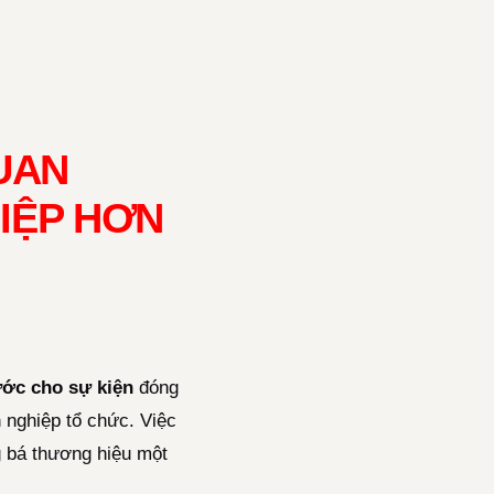
UAN
IỆP HƠN
ớc cho sự kiện
đóng
 nghiệp tổ chức. Việc
g bá thương hiệu một