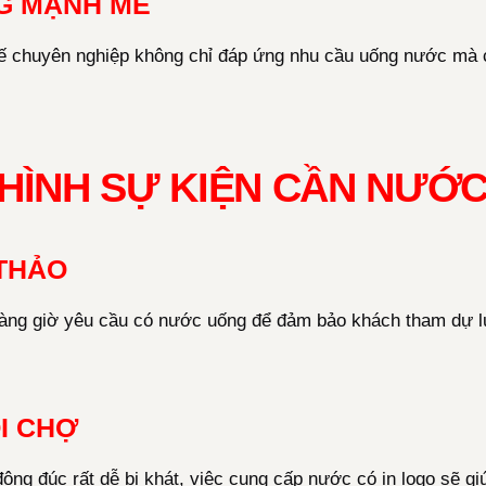
G MẠNH MẼ
kế chuyên nghiệp không chỉ đáp ứng nhu cầu uống nước mà 
 HÌNH SỰ KIỆN CẦN NƯỚ
 THẢO
àng giờ yêu cầu có nước uống để đảm bảo khách tham dự l
ỘI CHỢ
ng đúc rất dễ bị khát, việc cung cấp nước có in logo sẽ gi