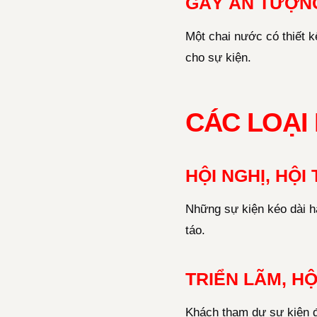
GÂY ẤN TƯỢN
Một chai nước có thiết 
cho sự kiện.
CÁC LOẠI
HỘI NGHỊ, HỘI
Những sự kiện kéo dài h
táo.
TRIỂN LÃM, H
Khách tham dự sự kiện đô