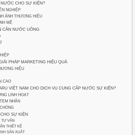
Ị NƯỚC CHO SỰ KIỆN?
ÊN NGHIỆP
NH ẢNH THƯƠNG HIỆU
NH MẼ
ỆN CẦN NƯỚC UỐNG
O
Ợ
HIỆP
GIẢI PHÁP MARKETING HIỆU QUẢ
THƯƠNG HIỆU
N CAO
ARU VIỆT NAM CHO DỊCH VỤ CUNG CẤP NƯỚC SỰ KIỆN?
ỢNG LINH HOẠT
 TEM NHÃN
 CHÓNG
 CHO SỰ KIỆN
Ệ TƯ VẤN
ẬN THIẾT KẾ
ÀNH SẢN XUẤT