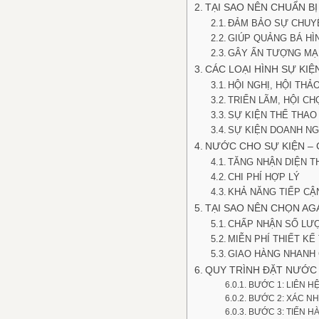
TẠI SAO NÊN CHUẨN B
ĐẢM BẢO SỰ CHUY
GIÚP QUẢNG BÁ HÌ
GÂY ẤN TƯỢNG MẠ
CÁC LOẠI HÌNH SỰ KI
HỘI NGHỊ, HỘI THẢ
TRIỂN LÃM, HỘI CH
SỰ KIỆN THỂ THAO
SỰ KIỆN DOANH NG
NƯỚC CHO SỰ KIỆN – 
TĂNG NHẬN DIỆN 
CHI PHÍ HỢP LÝ
KHẢ NĂNG TIẾP CẬ
TẠI SAO NÊN CHỌN AG
CHẤP NHẬN SỐ LƯ
MIỄN PHÍ THIẾT KẾ
GIAO HÀNG NHANH
QUY TRÌNH ĐẶT NƯỚC
BƯỚC 1: LIÊN H
BƯỚC 2: XÁC NH
BƯỚC 3: TIẾN H