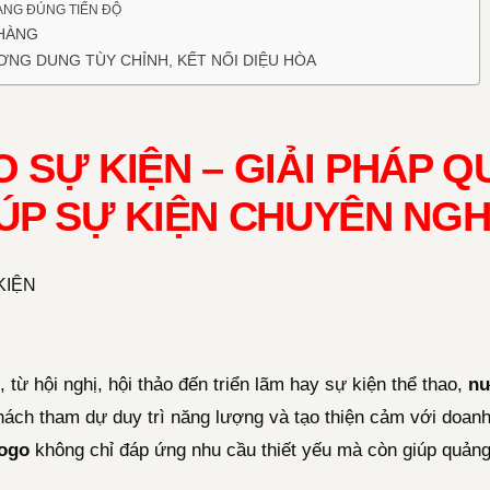
ÀNG ĐÚNG TIẾN ĐỘ
 HÀNG
ƠNG DUNG TÙY CHỈNH, KẾT NỐI DIỆU HÒA
 SỰ KIỆN – GIẢI PHÁP Q
ÚP SỰ KIỆN CHUYÊN NGH
 từ hội nghị, hội thảo đến triển lãm hay sự kiện thể thao,
nư
khách tham dự duy trì năng lượng và tạo thiện cảm với doanh
logo
không chỉ đáp ứng nhu cầu thiết yếu mà còn giúp quản