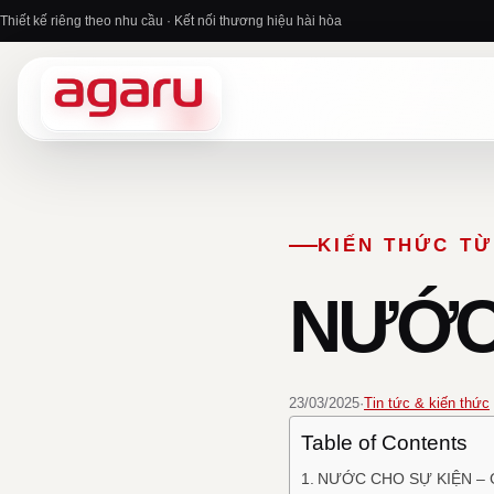
Chuyển
Thiết kế riêng theo nhu cầu · Kết nối thương hiệu hài hòa
đến
nội
dung
KIẾN THỨC T
NƯỚC 
23/03/2025
·
Tin tức & kiến thức
Table of Contents
NƯỚC CHO SỰ KIỆN – 