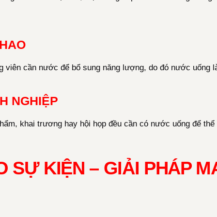
THAO
g viên cần nước để bổ sung năng lượng, do đó nước uống là
H NGHIỆP
hẩm, khai trương hay hội họp đều cần có nước uống để thể 
 SỰ KIỆN – GIẢI PHÁP 