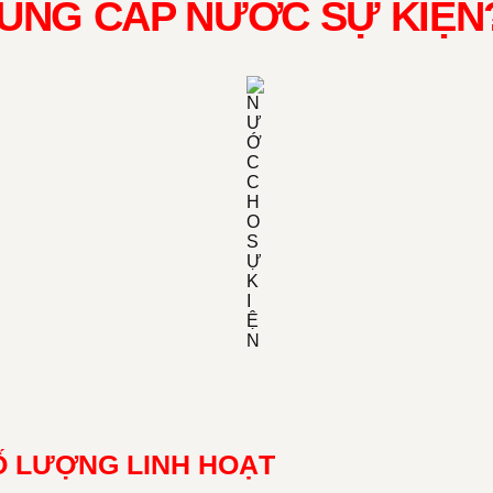
CUNG CẤP NƯỚC SỰ KIỆN
Ố LƯỢNG LINH HOẠT