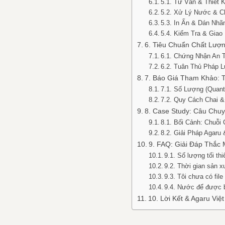
5.1. Tư Vấn & Thiết K
5.2. Xử Lý Nước & Ch
5.3. In Ấn & Dán Nhãn
5.4. Kiểm Tra & Giao
6. Tiêu Chuẩn Chất Lượn
6.1. Chứng Nhận An 
6.2. Tuân Thủ Pháp 
7. Báo Giá Tham Khảo: 
7.1. Số Lượng (Quant
7.2. Quy Cách Chai &
8. Case Study: Câu Chu
8.1. Bối Cảnh: Chuỗi
8.2. Giải Pháp Agaru
9. FAQ: Giải Đáp Thắc
9.1. Số lượng tối th
9.2. Thời gian sản x
9.3. Tôi chưa có file
9.4. Nước để được 
10. Lời Kết & Agaru Vi