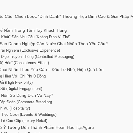
u Cầu: Chiến Lược “Định Danh” Thương Hiệu Đỉnh Cao & Giải Pháp 
 Tế Nằm Trong Tầm Tay Khách Hàng
i Khát” Đến Nhu Cầu “Khẳng Định Vị Thế”
Tại Sao Doanh Nghiệp Cần Nước Chai Nhãn Theo Yêu Cầu?
rải Nghiệm (Exclusive Experience)
 Điệp Truyền Thông (Controlled Messaging)
Bộ Hóa” (Consistency Effect)
c Chai Nhãn Theo Yêu Cầu – Đầu Tư Nhỏ, Hiệu Quả Lớn
g Hiệu Với Chi Phí 0 Đồng
i (High Flexibility)
Số (Digital Engagement)
i Nên Sử Dụng Dịch Vụ Này?
Tập Đoàn (Corporate Branding)
 Vụ (Hospitality)
 Tiệc Cưới (Events & Weddings)
Lẻ Cao Cấp (Luxury Retail)
 Từ Ý Tưởng Đến Thành Phẩm Hoàn Hảo Tại Agaru