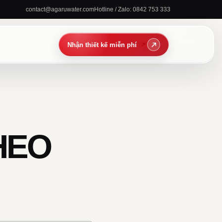
contact@agaruwater.com
Hotline / Zalo: 0842 753 333
HEO