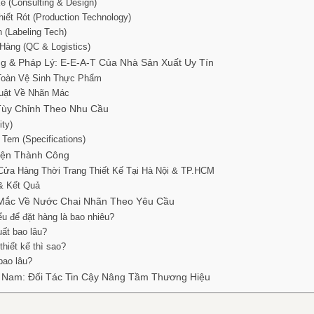
ế (Consulting & Design)
iết Rót (Production Technology)
 (Labeling Tech)
 Hàng (QC & Logistics)
g & Pháp Lý: E-E-A-T Của Nhà Sản Xuất Uy Tín
Toàn Vệ Sinh Thực Phẩm
Luật Về Nhãn Mác
Tùy Chỉnh Theo Nhu Cầu
ity)
 Tem (Specifications)
yện Thành Công
 Cửa Hàng Thời Trang Thiết Kế Tại Hà Nội & TP.HCM
 & Kết Quả
 Mắc Về Nước Chai Nhãn Theo Yêu Cầu
iểu để đặt hàng là bao nhiêu?
uất bao lâu?
 thiết kế thì sao?
bao lâu?
ệt Nam: Đối Tác Tin Cậy Nâng Tầm Thương Hiệu