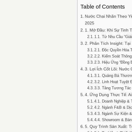
Table of Contents
Nước Chai Nhãn Theo Yê
2025
1. Mở Đầu: Khi Sự Tinh
1.1. Từ Nhu Cầu “Giả
2. Phân Tích Insight: 
2.1. Độc Quyền Hóa T
2.2. Kiểm Soát Thông
2.3. Hiệu Ứng “Đồng 
3. Lợi Ích Cốt Lõi: Nướ
3.1. Quảng Bá Thươn
3.2. Linh Hoạt Tuyệt Đố
3.3. Tăng Tương Tác 
4. Ứng Dụng Thực Tế: A
4.1. Doanh Nghiệp & 
4.2. Ngành F&B & Dịch
4.3. Ngành Sự Kiện &
4.4. Showroom & Bán 
5. Quy Trình Sản Xuất: