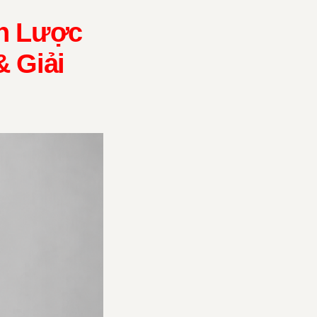
ến Lược
 Giải