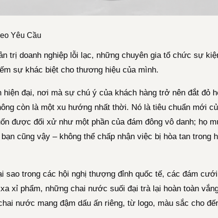
eo Yêu Cầu
 trị doanh nghiệp lỗi lạc, những chuyên gia tổ chức sự kiệ
ếm sự khác biệt cho thương hiệu của mình.
h hiện đại, nơi mà sự chú ý của khách hàng trở nên đắt đỏ 
hông còn là một xu hướng nhất thời. Nó là tiêu chuẩn mới 
ốn được đối xử như một phần của đám đông vô danh; họ m
 bạn cũng vậy – không thể chấp nhận việc bị hòa tan trong 
ại sao trong các hội nghị thượng đỉnh quốc tế, các đám cưới
xa xỉ phẩm, những chai nước suối đại trà lại hoàn toàn vắn
chai nước mang đậm dấu ấn riêng, từ logo, màu sắc cho đế