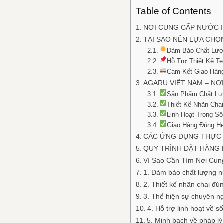
Table of Contents
NƠI CUNG CẤP NƯỚC I
TẠI SAO NÊN LỰA CHỌ
Đảm Bảo Chất Lư
Hỗ Trợ Thiết Kế T
Cam Kết Giao Hàng
AGARU VIỆT NAM – N
Sản Phẩm Chất Lư
Thiết Kế Nhãn Cha
Linh Hoạt Trong S
Giao Hàng Đúng Hẹ
CÁC ỨNG DỤNG THỰC 
QUY TRÌNH ĐẶT HÀNG 
Vì Sao Cần Tìm Nơi Cun
1. Đảm bảo chất lượng n
2. Thiết kế nhãn chai đ
3. Thể hiện sự chuyên ng
4. Hỗ trợ linh hoạt về s
5. Minh bạch về pháp lý