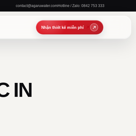
contact@agaruwater.com
Hotline / Zalo: 0842 753 333
 IN