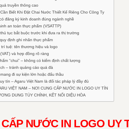
 quả truyền thông cao
Cần Biết Khi Đặt Chai Nước Thiết Kế Riêng Cho Công Ty
i có đăng ký kinh doanh đúng ngành nghề
sinh an toàn thực phẩm (VSATTP)
hủ tục bắt buộc trước khi đưa ra thị trường
 quy định ghi nhãn thực phẩm
trí tuệ: tên thương hiệu và logo
 (VAT) và hợp đồng rõ ràng
hẩm “chui” – không có kiểm định chất lượng
ch – tránh quảng cáo quá đà
i mang đi sự kiện lớn hoặc đấu thầu
y tín – Agaru Việt Nam là đối tác pháp lý đầy đủ
ARU VIỆT NAM – NƠI CUNG CẤP NƯỚC IN LOGO UY TÍN
ƯƠNG DUNG TÙY CHỈNH, KẾT NỐI DIỆU HÒA
 CẤP NƯỚC IN LOGO UY T