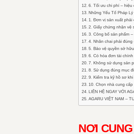
6. Tối ưu chi phí – hiệu
Những Yếu Tố Pháp Lý 
1. Đơn vị sản xuất phả
2. Giấy chứng nhận vệ 
3. Công bố sản phẩm – t
4. Nhãn chai phải đúng
5. Bảo vệ quyền sở hữu 
6. Có hóa đơn tài chính
7. Không sử dụng sản p
8. Sử dụng đúng mục đí
9. Kiểm tra kỹ hồ sơ kh
10. Chọn nhà cung cấp u
LIÊN HỆ NGAY VỚI AG
AGARU VIỆT NAM – T
NƠI CUNG