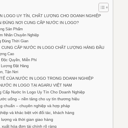
N LOGO UY TÍN, CHẤT LƯỢNG CHO DOANH NGHIỆP
N ĐÚNG NƠI CUNG CẤP NƯỚC IN LOGO?
ợng Sản Phẩm
em Nhãn Chuyên Nghiệp
 Đúng Thời Gian
ƠI CUNG CẤP NƯỚC IN LOGO CHẤT LƯỢNG HÀNG ĐẦU
ợng Cao
i Độc Quyền, Miễn Phí
ố Lượng Đặt Hàng
n, Tận Nơi
TẾ CỦA NƯỚC IN LOGO TRONG DOANH NGHIỆP
NƯỚC IN LOGO TẠI AGARU VIỆT NAM
g Cấp Nước In Logo Uy Tín Cho Doanh Nghiệp
ước uống – nền tảng cho uy tín thương hiệu
úng chuẩn – chuyên nghiệp và hợp pháp
hiệp và khác biệt với đối tác, khách hàng
ố lượng và thời gian giao hàng
, xuất hóa đơn tài chính rõ ràng