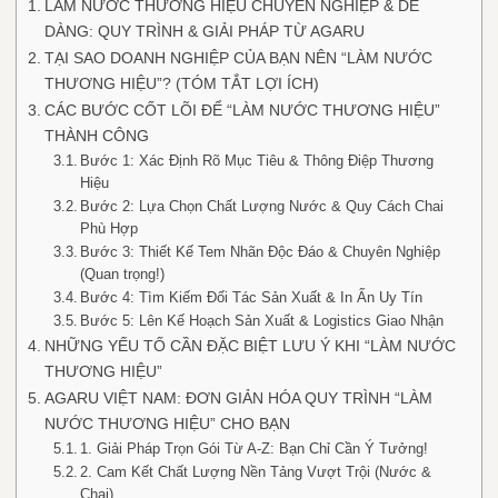
LÀM NƯỚC THƯƠNG HIỆU CHUYÊN NGHIỆP & DỄ
DÀNG: QUY TRÌNH & GIẢI PHÁP TỪ AGARU
TẠI SAO DOANH NGHIỆP CỦA BẠN NÊN “LÀM NƯỚC
THƯƠNG HIỆU”? (TÓM TẮT LỢI ÍCH)
CÁC BƯỚC CỐT LÕI ĐỂ “LÀM NƯỚC THƯƠNG HIỆU”
THÀNH CÔNG
Bước 1: Xác Định Rõ Mục Tiêu & Thông Điệp Thương
Hiệu
Bước 2: Lựa Chọn Chất Lượng Nước & Quy Cách Chai
Phù Hợp
Bước 3: Thiết Kế Tem Nhãn Độc Đáo & Chuyên Nghiệp
(Quan trọng!)
Bước 4: Tìm Kiếm Đối Tác Sản Xuất & In Ấn Uy Tín
Bước 5: Lên Kế Hoạch Sản Xuất & Logistics Giao Nhận
NHỮNG YẾU TỐ CẦN ĐẶC BIỆT LƯU Ý KHI “LÀM NƯỚC
THƯƠNG HIỆU”
AGARU VIỆT NAM: ĐƠN GIẢN HÓA QUY TRÌNH “LÀM
NƯỚC THƯƠNG HIỆU” CHO BẠN
1. Giải Pháp Trọn Gói Từ A-Z: Bạn Chỉ Cần Ý Tưởng!
2. Cam Kết Chất Lượng Nền Tảng Vượt Trội (Nước &
Chai)