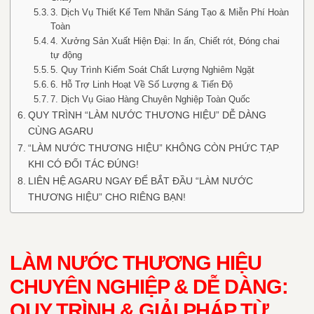
3. Dịch Vụ Thiết Kế Tem Nhãn Sáng Tạo & Miễn Phí Hoàn
Toàn
4. Xưởng Sản Xuất Hiện Đại: In ấn, Chiết rót, Đóng chai
tự động
5. Quy Trình Kiểm Soát Chất Lượng Nghiêm Ngặt
6. Hỗ Trợ Linh Hoạt Về Số Lượng & Tiến Độ
7. Dịch Vụ Giao Hàng Chuyên Nghiệp Toàn Quốc
QUY TRÌNH “LÀM NƯỚC THƯƠNG HIỆU” DỄ DÀNG
CÙNG AGARU
“LÀM NƯỚC THƯƠNG HIỆU” KHÔNG CÒN PHỨC TẠP
KHI CÓ ĐỐI TÁC ĐÚNG!
LIÊN HỆ AGARU NGAY ĐỂ BẮT ĐẦU “LÀM NƯỚC
THƯƠNG HIỆU” CHO RIÊNG BẠN!
LÀM NƯỚC THƯƠNG HIỆU
CHUYÊN NGHIỆP & DỄ DÀNG:
QUY TRÌNH & GIẢI PHÁP TỪ