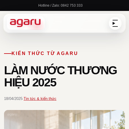
Chuyển
Hotline / Zalo: 0842 753 333
đến
nội
dung
KIẾN THỨC TỪ AGARU
LÀM NƯỚC THƯƠNG
HIỆU 2025
18/04/2025
·
Tin tức & kiến thức