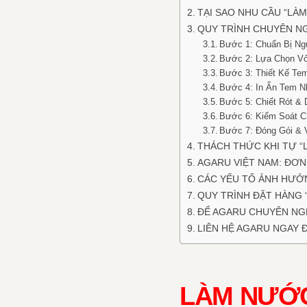
TẠI SAO NHU CẦU “LÀ
QUY TRÌNH CHUYÊN N
Bước 1: Chuẩn Bị Ng
Bước 2: Lựa Chọn V
Bước 3: Thiết Kế Te
Bước 4: In Ấn Tem N
Bước 5: Chiết Rót &
Bước 6: Kiểm Soát C
Bước 7: Đóng Gói &
THÁCH THỨC KHI TỰ “
AGARU VIỆT NAM: ĐƠN
CÁC YẾU TỐ ẢNH HƯỞN
QUY TRÌNH ĐẶT HÀNG 
ĐỂ AGARU CHUYÊN NGH
LIÊN HỆ AGARU NGAY 
LÀM NƯỚC