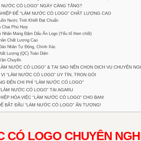
M NƯỚC CÓ LOGO” NGÀY CÀNG TĂNG?
GHIỆP ĐỂ “LÀM NƯỚC CÓ LOGO” CHẤT LƯỢNG CAO
uồn Nước Tinh Khiết Đạt Chuẩn
ỏ Chai Phù Hợp
m Nhãn Mang Đậm Dấu Ấn Logo (Yếu tố then chốt)
hãn Chất Lượng Cao
 Dán Nhãn Tự Động, Chính Xác
hất Lượng (QC) Toàn Diện
 Vận Chuyển
LÀM NƯỚC CÓ LOGO” & TẠI SAO NÊN CHỌN DỊCH VỤ CHUYÊN NG
 VỊ “LÀM NƯỚC CÓ LOGO” UY TÍN, TRỌN GÓI
G ĐẾN CHI PHÍ “LÀM NƯỚC CÓ LOGO”
“LÀM NƯỚC CÓ LOGO” TẠI AGARU
IỆP HÓA VIỆC “LÀM NƯỚC CÓ LOGO” CHO BẠN!
ĐỂ BẮT ĐẦU “LÀM NƯỚC CÓ LOGO” ẤN TƯỢNG!
 CÓ LOGO CHUYÊN NGHI