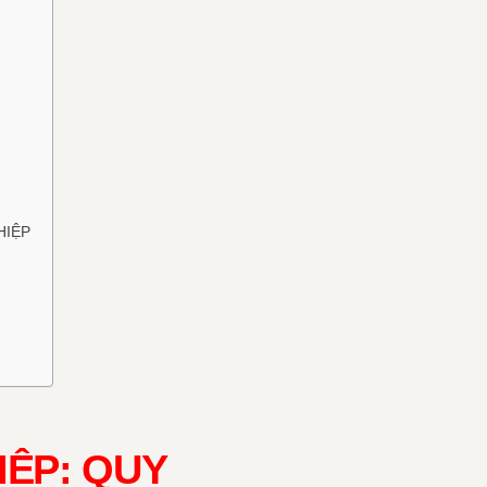
HIỆP
ỆP: QUY