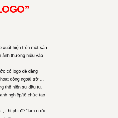
 LOGO”
o xuất hiện trên một sản
h ảnh thương hiệu vào
ớc có logo dễ dàng
 hoạt động ngoài trời…
g thể hiện sự đầu tư,
anh nghiệp/tổ chức tạo
c, chi phí để “làm nước