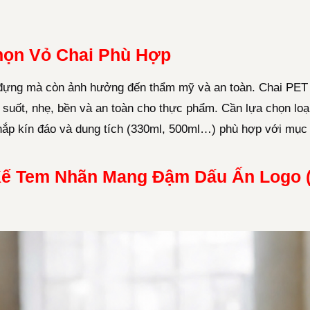
họn Vỏ Chai Phù Hợp
đựng mà còn ảnh hưởng đến thẩm mỹ và an toàn. Chai PET 
g suốt, nhẹ, bền và an toàn cho thực phẩm. Cần lựa chọn loạ
 nắp kín đáo và dung tích (330ml, 500ml…) phù hợp với mục
Kế Tem Nhãn Mang Đậm Dấu Ấn Logo (