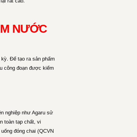
ại rất cao.
LÀM NƯỚC
t kỳ. Để tạo ra sản phẩm
iều công đoạn được kiểm
yên nghiệp như Agaru sử
 toàn tạp chất, vi
c uống đóng chai (QCVN