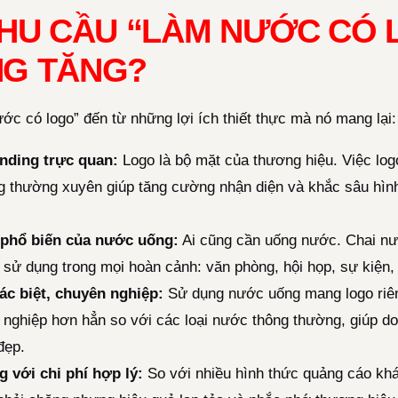
NHU CẦU “LÀM NƯỚC CÓ
NG TĂNG?
ớc có logo” đến từ những lợi ích thiết thực mà nó mang lại:
nding trực quan:
Logo là bộ mặt của thương hiệu. Việc log
 thường xuyên giúp tăng cường nhận diện và khắc sâu hìn
à phổ biến của nước uống:
Ai cũng cần uống nước. Chai nư
sử dụng trong mọi hoàn cảnh: văn phòng, hội họp, sự kiện,
ác biệt, chuyên nghiệp:
Sử dụng nước uống mang logo riên
 nghiệp hơn hẳn so với các loại nước thông thường, giúp do
đẹp.
 với chi phí hợp lý:
So với nhiều hình thức quảng cáo khá