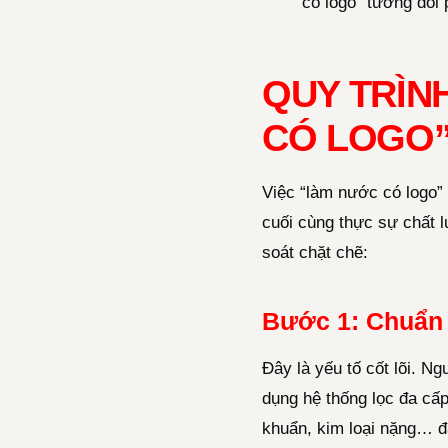
có logo” tương đối 
QUY TRÌN
CÓ LOGO”
Việc “làm nước có logo” 
cuối cùng thực sự chất 
soát chặt chẽ:
Bước 1: Chuẩn 
Đây là yếu tố cốt lõi. N
dụng hệ thống lọc đa cấp
khuẩn, kim loại nặng… 