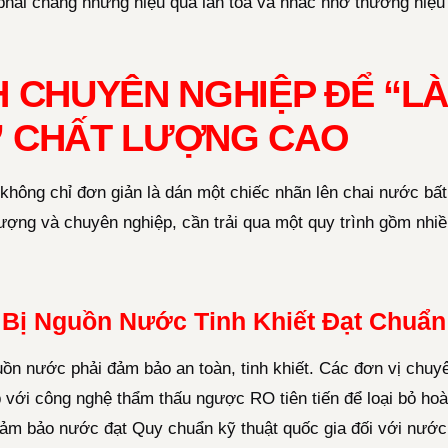
phải chăng nhưng hiệu quả lan tỏa và nhắc nhớ thương hiệu l
H CHUYÊN NGHIỆP ĐỂ “
 CHẤT LƯỢNG CAO
không chỉ đơn giản là dán một chiếc nhãn lên chai nước bấ
lượng và chuyên nghiệp, cần trải qua một quy trình gồm nh
Bị Nguồn Nước Tinh Khiết Đạt Chuẩn
guồn nước phải đảm bảo an toàn, tinh khiết. Các đơn vị chu
 với công nghệ thẩm thấu ngược RO tiên tiến để loại bỏ hoàn
đảm bảo nước đạt Quy chuẩn kỹ thuật quốc gia đối với nướ