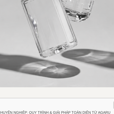
UYÊN NGHIỆP: QUY TRÌNH & GIẢI PHÁP TOÀN DIỆN TỪ AGARU