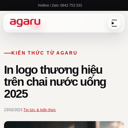
Chuyển
Hotline / Zalo: 0842 753 333
đến
nội
dung
KIẾN THỨC TỪ AGARU
In logo thương hiệu
trên chai nước uống
2025
23/02/2023
·
Tin tức & kiến thức