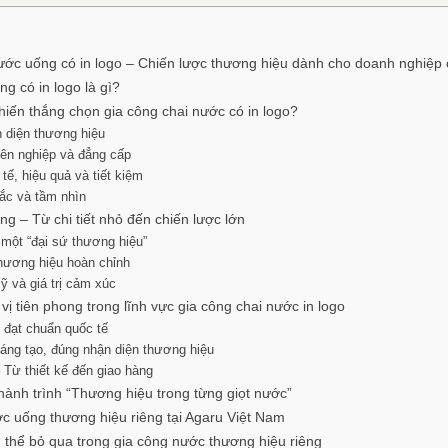
ước uống có in logo – Chiến lược thương hiệu dành cho doanh nghiệp 
g có in logo là gì?
hiến thắng chọn gia công chai nước có in logo?
 diện thương hiệu
yên nghiệp và đẳng cấp
 tế, hiệu quả và tiết kiệm
sắc và tầm nhìn
ng – Từ chi tiết nhỏ đến chiến lược lớn
 một “đại sứ thương hiệu”
thương hiệu hoàn chỉnh
ỹ và giá trị cảm xúc
ị tiên phong trong lĩnh vực gia công chai nước in logo
 đạt chuẩn quốc tế
 sáng tạo, đúng nhận diện thương hiệu
– Từ thiết kế đến giao hàng
hành trình “Thương hiệu trong từng giọt nước”
ớc uống thương hiệu riêng tại Agaru Việt Nam
g thể bỏ qua trong gia công nước thương hiệu riêng