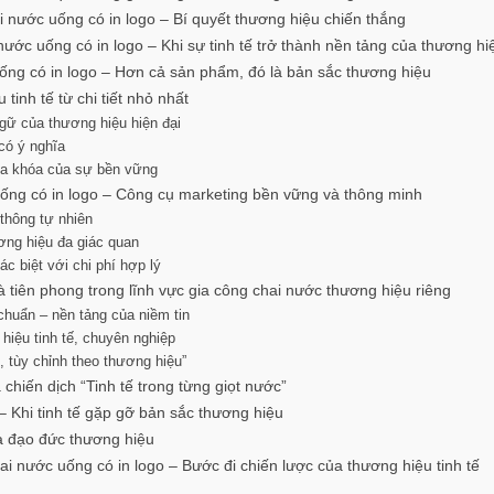
ai nước uống có in logo – Bí quyết thương hiệu chiến thắng
ước uống có in logo – Khi sự tinh tế trở thành nền tảng của thương hi
ống có in logo – Hơn cả sản phẩm, đó là bản sắc thương hiệu
tinh tế từ chi tiết nhỏ nhất
ngữ của thương hiệu hiện đại
 có ý nghĩa
hìa khóa của sự bền vững
uống có in logo – Công cụ marketing bền vững và thông minh
 thông tự nhiên
ơng hiệu đa giác quan
c biệt với chi phí hợp lý
 tiên phong trong lĩnh vực gia công chai nước thương hiệu riêng
chuẩn – nền tảng của niềm tin
 hiệu tinh tế, chuyên nghiệp
i, tùy chỉnh theo thương hiệu”
chiến dịch “Tinh tế trong từng giọt nước”
 Khi tinh tế gặp gỡ bản sắc thương hiệu
và đạo đức thương hiệu
hai nước uống có in logo – Bước đi chiến lược của thương hiệu tinh tế