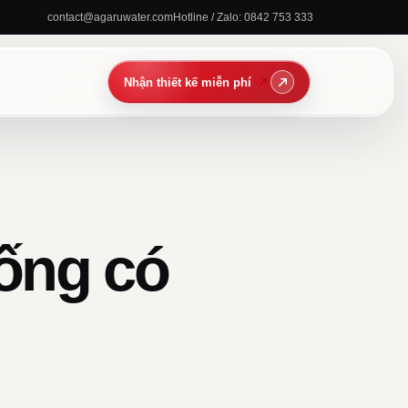
contact@agaruwater.com
Hotline / Zalo: 0842 753 333
ống có