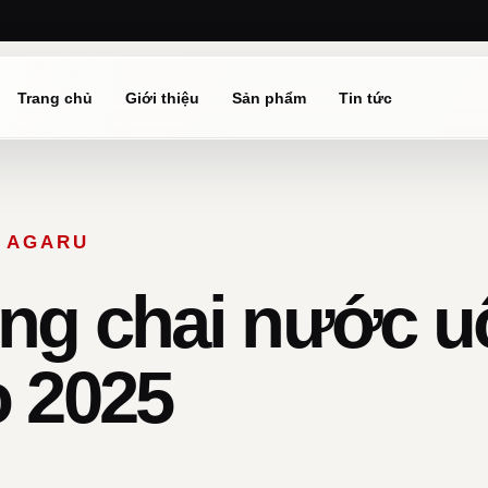
Trang chủ
Giới thiệu
Sản phẩm
Tin tức
Ừ AGARU
ông chai nước u
o 2025