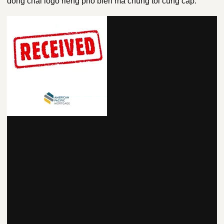
đóng chai logo riêng phổ biến mà chúng tôi cung cấp: