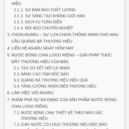
HIỆU
1. SỰ ĐẢM BẢO CHẤT LƯỢNG
2. SỰ SÁNG TẠO KHÔNG GIỚI HẠN
3. DỊCH VỤ TOÀN DIỆN
4. ĐỘI NGŨ CHUYÊN NGHIỆP
CHỌN AGARU – SỰ LỰA CHỌN THÔNG MINH CHO NHU
CẦU QUẢNG BÁ THƯƠNG HIỆU
LIÊN HỆ AGARU NGAY HÔM NAY
NƯỚC ĐÓNG CHAI LOGO RIÊNG – GIẢI PHÁP THÚC
ĐẨY THƯƠNG HIỆU CỦA BẠN
TẠO SỰ KẾT NỐI CÁ NHÂN
NÂNG CAO TÍNH ĐỘC ĐÁO
QUẢNG BÁ THƯƠNG HIỆU HIỆU QUẢ
TĂNG CƯỜNG NHẬN DIỆN THƯƠNG HIỆU
LÀM VIỆC VỚI AGARU
KHÁM PHÁ SỰ ĐA DẠNG CỦA SẢN PHẨM NƯỚC ĐÓNG
CHAI LOGO RIÊNG
NƯỚC ĐÓNG CHAI THIẾT KẾ THEO MÀU SẮC
THƯƠNG HIỆU
CHAI NƯỚC CÓ LOGO THƯƠNG HIỆU ĐỘC ĐÁO