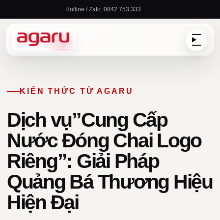
Chuyển
Hotline / Zalo: 0842 753 333
đến
nội
dung
KIẾN THỨC TỪ AGARU
Dịch vụ”Cung Cấp
Nước Đóng Chai Logo
Riêng”: Giải Pháp
Quảng Bá Thương Hiệu
Hiện Đại