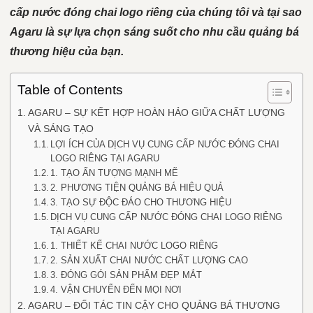
cấp nước đóng chai logo riêng của chúng tôi và tại sao
Agaru là sự lựa chọn sáng suốt cho nhu cầu quảng bá
thương hiệu của bạn.
Table of Contents
AGARU – SỰ KẾT HỢP HOÀN HẢO GIỮA CHẤT LƯỢNG
VÀ SÁNG TẠO
LỢI ÍCH CỦA DỊCH VỤ CUNG CẤP NƯỚC ĐÓNG CHAI
LOGO RIÊNG TẠI AGARU
1. TẠO ẤN TƯỢNG MẠNH MẼ
2. PHƯƠNG TIỆN QUẢNG BÁ HIỆU QUẢ
3. TẠO SỰ ĐỘC ĐÁO CHO THƯƠNG HIỆU
DỊCH VỤ CUNG CẤP NƯỚC ĐÓNG CHAI LOGO RIÊNG
TẠI AGARU
1. THIẾT KẾ CHAI NƯỚC LOGO RIÊNG
2. SẢN XUẤT CHAI NƯỚC CHẤT LƯỢNG CAO
3. ĐÓNG GÓI SẢN PHẨM ĐẸP MẮT
4. VẬN CHUYỂN ĐẾN MỌI NƠI
AGARU – ĐỐI TÁC TIN CẬY CHO QUẢNG BÁ THƯƠNG