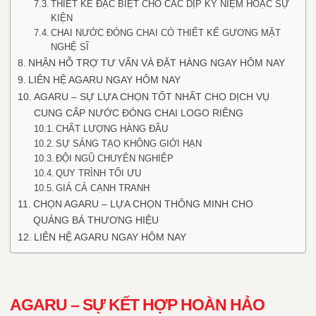
THIẾT KẾ ĐẶC BIỆT CHO CÁC DỊP KỶ NIỆM HOẶC SỰ
KIỆN
CHAI NƯỚC ĐÓNG CHAI CÓ THIẾT KẾ GƯƠNG MẶT
NGHỆ SĨ
NHẬN HỖ TRỢ TƯ VẤN VÀ ĐẶT HÀNG NGAY HÔM NAY
LIÊN HỆ AGARU NGAY HÔM NAY
AGARU – SỰ LỰA CHỌN TỐT NHẤT CHO DỊCH VỤ
CUNG CẤP NƯỚC ĐÓNG CHAI LOGO RIÊNG
CHẤT LƯỢNG HÀNG ĐẦU
SỰ SÁNG TẠO KHÔNG GIỚI HẠN
ĐỘI NGŨ CHUYÊN NGHIỆP
QUY TRÌNH TỐI ƯU
GIÁ CẢ CẠNH TRANH
CHỌN AGARU – LỰA CHỌN THÔNG MINH CHO
QUẢNG BÁ THƯƠNG HIỆU
LIÊN HỆ AGARU NGAY HÔM NAY
AGARU – SỰ KẾT HỢP HOÀN HẢO