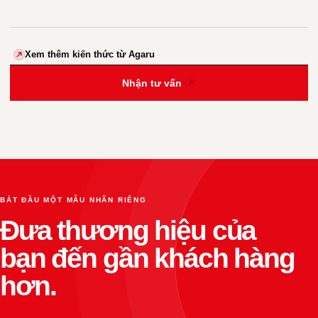
Xem thêm kiến thức từ Agaru
Nhận tư vấn
BẮT ĐẦU MỘT MẪU NHÃN RIÊNG
Đưa thương hiệu của
bạn đến gần khách hàng
hơn.