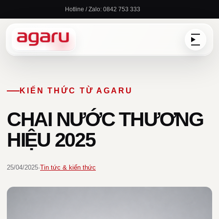
Chuyển
Hotline / Zalo: 0842 753 333
đến
nội
dung
KIẾN THỨC TỪ AGARU
CHAI NƯỚC THƯƠNG
HIỆU 2025
25/04/2025
·
Tin tức & kiến thức