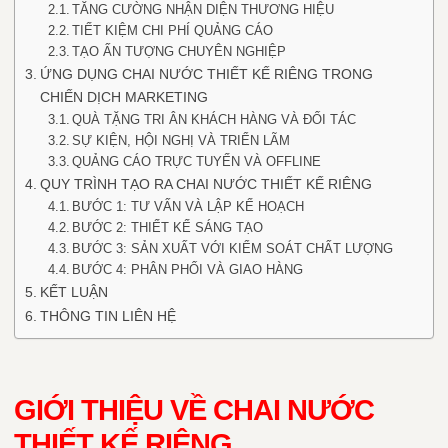
TĂNG CƯỜNG NHẬN DIỆN THƯƠNG HIỆU
TIẾT KIỆM CHI PHÍ QUẢNG CÁO
TẠO ẤN TƯỢNG CHUYÊN NGHIỆP
ỨNG DỤNG CHAI NƯỚC THIẾT KẾ RIÊNG TRONG
CHIẾN DỊCH MARKETING
QUÀ TẶNG TRI ÂN KHÁCH HÀNG VÀ ĐỐI TÁC
SỰ KIỆN, HỘI NGHỊ VÀ TRIỂN LÃM
QUẢNG CÁO TRỰC TUYẾN VÀ OFFLINE
QUY TRÌNH TẠO RA CHAI NƯỚC THIẾT KẾ RIÊNG
BƯỚC 1: TƯ VẤN VÀ LẬP KẾ HOẠCH
BƯỚC 2: THIẾT KẾ SÁNG TẠO
BƯỚC 3: SẢN XUẤT VỚI KIỂM SOÁT CHẤT LƯỢNG
BƯỚC 4: PHÂN PHỐI VÀ GIAO HÀNG
KẾT LUẬN
THÔNG TIN LIÊN HỆ
GIỚI THIỆU VỀ CHAI NƯỚC
THIẾT KẾ RIÊNG