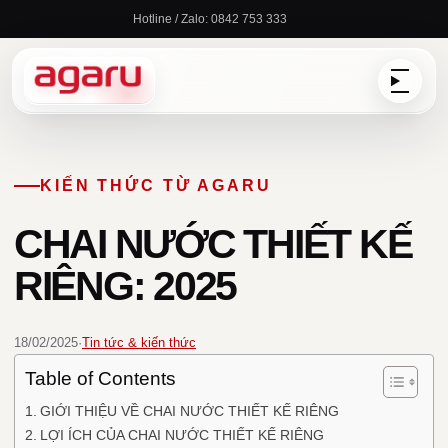
Chuyển
Hotline / Zalo: 0842 753 333
đến
nội
dung
KIẾN THỨC TỪ AGARU
CHAI NƯỚC THIẾT KẾ
RIÊNG: 2025
18/02/2025
·
Tin tức & kiến thức
Table of Contents
GIỚI THIỆU VỀ CHAI NƯỚC THIẾT KẾ RIÊNG
LỢI ÍCH CỦA CHAI NƯỚC THIẾT KẾ RIÊNG