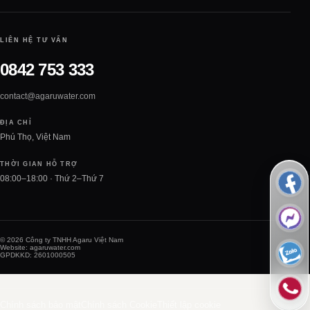
LIÊN HỆ TƯ VẤN
0842 753 333
contact@agaruwater.com
ĐỊA CHỈ
Phú Thọ, Việt Nam
THỜI GIAN HỖ TRỢ
08:00–18:00 · Thứ 2–Thứ 7
© 2026 Công ty TNHH Agaru Việt Nam
Website: agaruwater.com
GPDKKD: 2601000505
Chính sách bảo mật
Chính sách Cookie
Thiết lập cookie