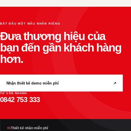
BẮT ĐẦU MỘT MẪU NHÃN RIÊNG
Đưa thương hiệu của
bạn đến gần khách hàng
hơn.
Nhận thiết kế demo miễn phí
↗
TƯ VẤN NHANH
0842 753 333
Thiết kế nhãn miễn phí
01